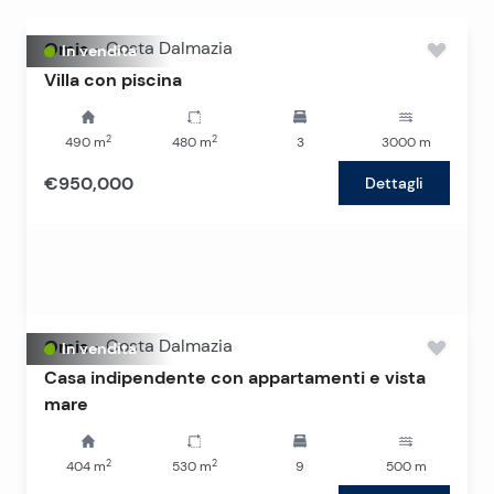
Omis
-
Costa Dalmazia
In vendita
Villa con piscina
2
2
490
m
480
m
3
3000
m
€950,000
Dettagli
Omis
-
Costa Dalmazia
In vendita
Casa indipendente con appartamenti e vista
mare
2
2
404
m
530
m
9
500
m