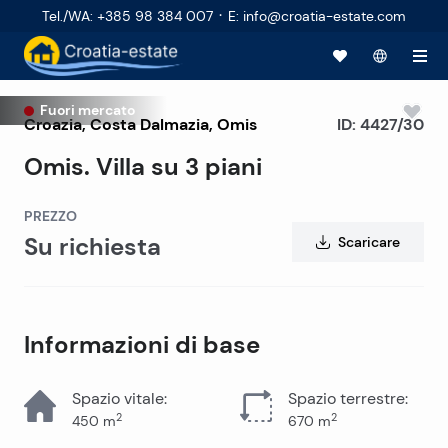
·
Tel./WA
:
+385 98 384 007
E
:
info@croatia-estate.com
Fuori mercato
Croazia
,
Costa Dalmazia
,
Omis
ID:
4427/30
Omis. Villa su 3 piani
PREZZO
Su richiesta
Scaricare
Informazioni di base
Spazio vitale
:
Spazio terrestre
:
2
2
450
m
670
m