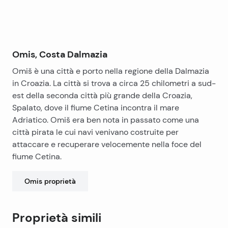
– Livello intermedio è una camera da letto con bagno
pranzo, e tre balconi. Riscaldamento installato
centralizzato, aria condizionata parziale e due
collettori solari per l’acqua calda.
Omis, Costa Dalmazia
Omiš è una città e porto nella regione della Dalmazia
in Croazia. La città si trova a circa 25 chilometri a sud-
est della seconda città più grande della Croazia,
Spalato, dove il fiume Cetina incontra il mare
Adriatico. Omiš era ben nota in passato come una
città pirata le cui navi venivano costruite per
attaccare e recuperare velocemente nella foce del
fiume Cetina.
Omis
proprietà
Proprietà simili