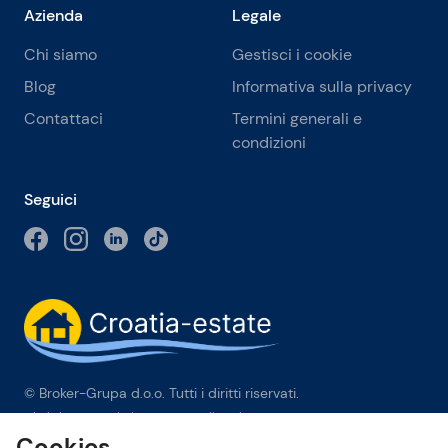
Azienda
Legale
Chi siamo
Gestisci i cookie
Blog
Informativa sulla privacy
Contattaci
Termini generali e
condizioni
Seguici
© Broker-Grupa d.o.o. Tutti i diritti riservati.
Obala kneza Branimira 1, 21000 Split
-
Phone:
+385 98 384 007
Cookies