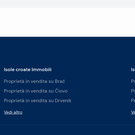
Isole croate Immobili
I
Proprietà in vendita su Brač
P
Proprietà in vendita su Čiovo
P
Proprietà in vendita su Drvenik
P
Vedi altro
Ve