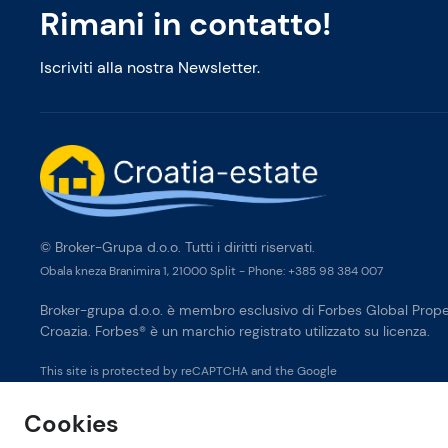
Rimani in contatto!
Iscriviti alla nostra Newsletter.
© Broker-Grupa d.o.o. Tutti i diritti riservati.
Obala kneza Branimira 1, 21000 Split
-
Phone:
+385 98 384 007
Broker-grupa d.o.o. è membro esclusivo di Forbes Global Proper
Croazia. Forbes® è un marchio registrato utilizzato su licenza.
This site is protected by reCAPTCHA and the Google
Privacy Policy
and
Terms of Service
apply.
Cookies