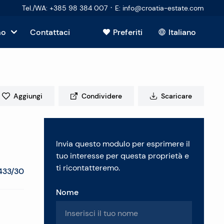
·
Tel./WA
:
+385 98 384 007
E
:
info@croatia-estate.com
mo
Contattaci
Preferiti
Italiano
Mostra tutto
sto
Aggiungi
Condividere
Scaricare
tori
Invia questo modulo per esprimere il
 immobiliare
tuo interesse per questa proprietà e
ti ricontatteremo.
433/30
Nome
enti