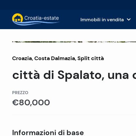
Immobili in vendita
Isole dalmate Immobili in vendita
Case
Venduto
Croazia
,
Costa Dalmazia
Costa dalmata Immobili in vendita
,
Split città
App
città di Spalato, una
Istria e Kvarner Immobili in vendita
Terr
Croazia continentale Immobili in v
Imm
PREZZO
€80,000
Isole in vendita in Croazia
Hote
Ville e castelli in vendita
Informazioni di base