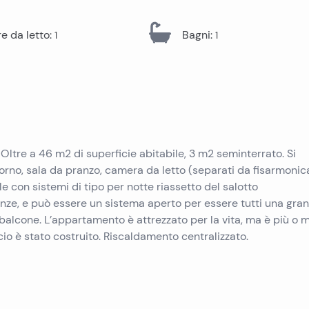
Immobili in vendita a Pag
Immobili in vendita a Trogir
Immobili in vendita a Pola
 da letto
:
Bagni
:
1
1
Immobili in vendita a Ugljan
Immobili in vendita a Primosten
Immobili in vendita a Krk
Immobili in vendita a Murter
Immobili in vendita a Sibenik
Immobili in vendita a Umago
Immobili in vendita a Vir
Immobili in vendita a Omis
Oltre a 46 m2 di superficie abitabile, 3 m2 seminterrato. Si
Immobili in vendita a Peljesac
orno, sala da pranzo, camera da letto (separati da fisarmonic
con sistemi di tipo per notte riassetto del salotto
nze, e può essere un sistema aperto per essere tutti una gra
l balcone. L’appartamento è attrezzato per la vita, ma è più o
icio è stato costruito. Riscaldamento centralizzato.