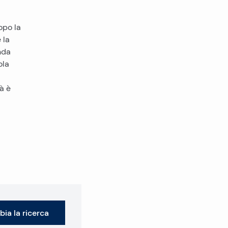
opo la
 la
nda
ola
tà è
ia la ricerca