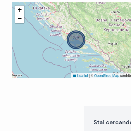
+
−
Leaflet
|
©
OpenStreetMap
contrib
Stai cercand