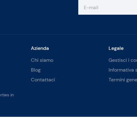
Azienda
Legale
Chi siamo
Gestisci i co
Blog
Informativa 
Contattaci
Termini gene
ties in