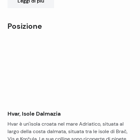
Leggi di più
estremamente adatto per affitti turistici, nonché per
una piacevole vacanza. C’è la possibilità di sostituire
l’appartamento in Split.
Posizione
Leaflet
|
©
OpenStreetMap
contributors
+
−
Hvar, Isole Dalmazia
Hvar è un'isola croata nel mare Adriatico, situata al
largo della costa dalmata, situata tra le isole di Brač,
Vis e Korčula. Le sue colline sono ricoperte di pinete,