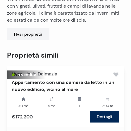
con vigneti, uliveti, frutteti e campi di lavanda nelle
zone agricole. Il clima è caratterizzato da inverni miti
ed estati calde con molte ore di sole.
Hvar
proprietà
Proprietà simili
Hvar
-
Isole Dalmazia
In vendita
Appartamento con una camera da letto in un
nuovo edificio, vicino al mare
2
2
40
m
4
m
1
300
m
€172,200
Dettagli