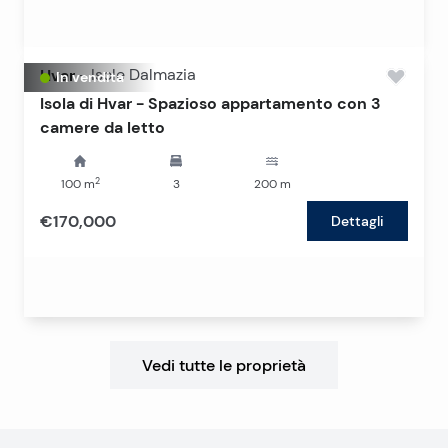
Hvar
-
Isole Dalmazia
In vendita
Isola di Hvar - Spazioso appartamento con 3
camere da letto
2
100
m
3
200
m
€170,000
Dettagli
Vedi tutte le proprietà