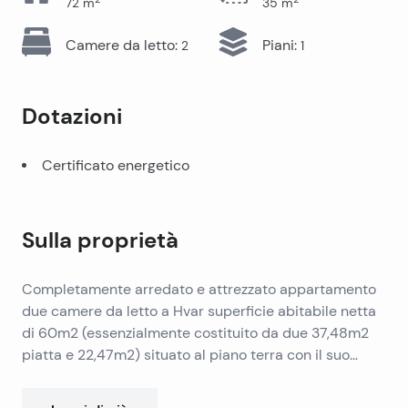
72
m
35
m
Camere da letto
:
Piani
:
2
1
Dotazioni
Certificato energetico
Sulla proprietà
Completamente arredato e attrezzato appartamento
due camere da letto a Hvar superficie abitabile netta
di 60m2 (essenzialmente costituito da due 37,48m2
piatta e 22,47m2) situato al piano terra con il suo
cortile, terrazza e giardino. L’appartamento si trova a
soli 5 minuti a piedi dal lungomare di Hvar ed è