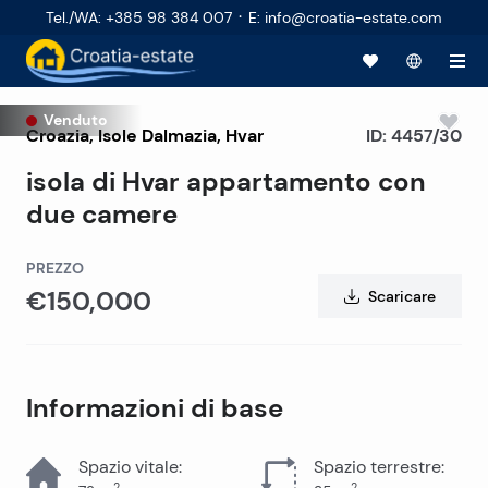
·
Tel./WA
:
+385 98 384 007
E
:
info@croatia-estate.com
Venduto
Croazia
,
Isole Dalmazia
,
Hvar
ID:
4457/30
isola di Hvar appartamento con
due camere
PREZZO
€150,000
Scaricare
Informazioni di base
Spazio vitale
:
Spazio terrestre
:
2
2