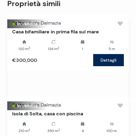
Proprietà simili
Solta
-
Isole Dalmazia
In vendita
Casa bifamiliare in prima fila sul mare
2
2
120
m
134
m
1
5
m
€300,000
Dettagli
Solta
-
Isole Dalmazia
In vendita
Isola di Solta, casa con piscina
2
2
210
m
350
m
4
100
m