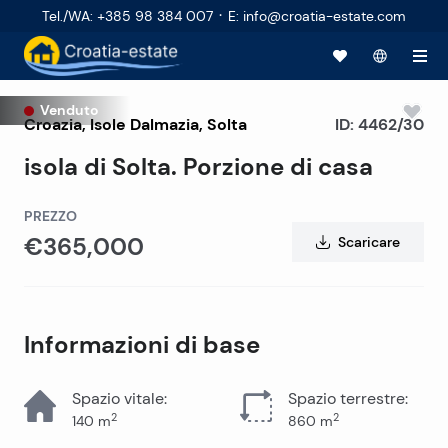
·
Tel./WA
:
+385 98 384 007
E
:
info@croatia-estate.com
Venduto
Croazia
,
Isole Dalmazia
,
Solta
ID:
4462/30
isola di Solta. Porzione di casa
PREZZO
€365,000
Scaricare
Informazioni di base
Spazio vitale
:
Spazio terrestre
:
2
2
140
m
860
m