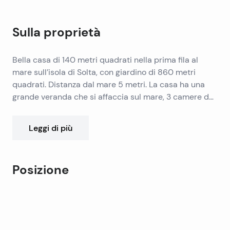
Sulla proprietà
Bella casa di 140 metri quadrati nella prima fila al
mare sull’isola di Solta, con giardino di 860 metri
quadrati. Distanza dal mare 5 metri. La casa ha una
grande veranda che si affaccia sul mare, 3 camere da
letto, ampio soggiorno, cucina di 27 mq, piccolo
soggiorno, bagno con doccia, giardino sul retro di
Leggi di più
circa 860 metri quadrati, ripostiglio di 18 metri
quadrati e di altezza 4 metri, dove si può costruire un
piccolo appartamento. La cucina è stato
Posizione
completamente demolito e ricostruito di nuovo nel
2013/2014. La proprietà è completamente recintata. La
Leaflet
|
©
OpenStreetMap
contributors
proprietà è completamente legalizzato. C’è
+
acquedotto di acqua diretta, potenza e telefono.
−
Possibile posto barca.