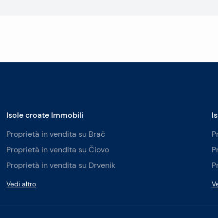
Isole croate Immobili
I
Proprietà in vendita su Brač
P
Proprietà in vendita su Čiovo
P
Proprietà in vendita su Drvenik
P
Vedi altro
Ve