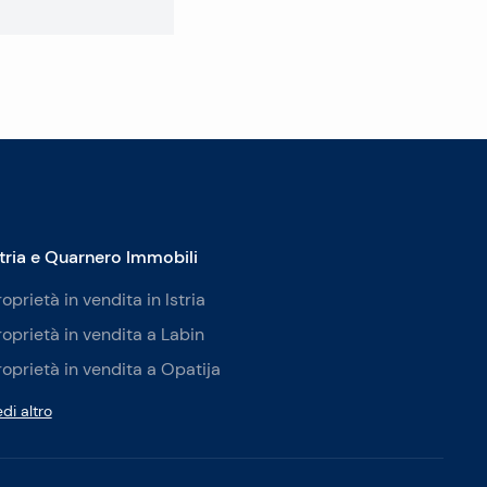
stria e Quarnero Immobili
roprietà in vendita in Istria
roprietà in vendita a Labin
roprietà in vendita a Opatija
di altro