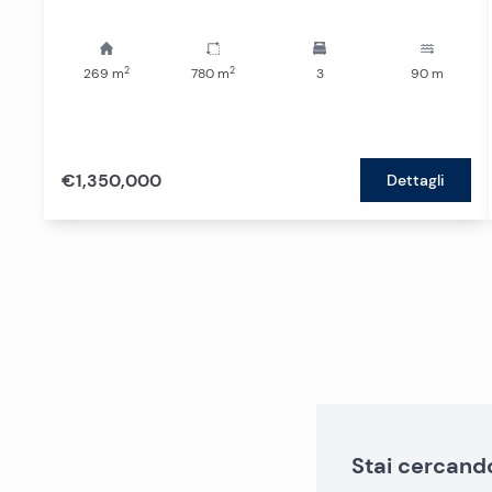
2
2
269
m
780
m
3
90
m
€1,350,000
Dettagli
Stai cercand