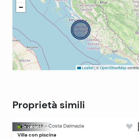
−
Leaflet
|
©
OpenStreetMap
contrib
Proprietà simili
Zadar città
-
Costa Dalmazia
In vendita
Villa con piscina