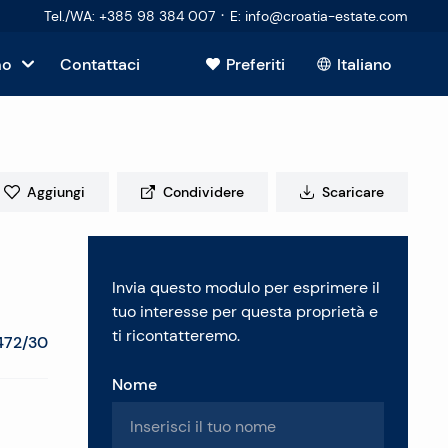
·
Tel./WA
:
+385 98 384 007
E
:
info@croatia-estate.com
mo
Contattaci
Preferiti
Italiano
Mostra tutto
sto
Aggiungi
Condividere
Scaricare
tori
Invia questo modulo per esprimere il
 immobiliare
tuo interesse per questa proprietà e
ti ricontatteremo.
472/30
Nome
enti