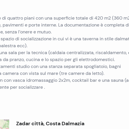
e di quattro piani con una superficie totale di 420 m2 (360 m2 
e, pavimenti e porte interne. La documentazione è completa d
se, senza l’onere e mutuo.
spazio di socializzazione in cui vi è una taverna in stile dalma
palestra ecc).
a sala per la tecnica (caldaia centralizzata, riscaldamento, 
a da pranzo, cucina e lo spazio per gli elettrodomestici.
tamenti studio con una stanza separata spogliatoio, bagni
ra camera con vista sul mare (tre camere da letto).
um con vasca idromassaggio 2x2m, cocktail bar e una sauna (a
nte per socializzare .
Zadar città, Costa Dalmazia