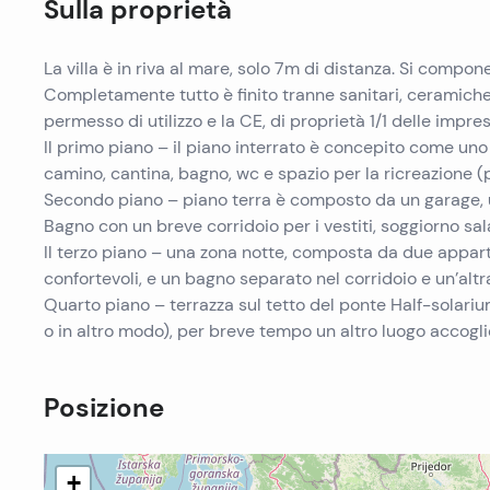
Sulla proprietà
La villa è in riva al mare, solo 7m di distanza. Si compon
Completamente tutto è finito tranne sanitari, ceramich
permesso di utilizzo e la CE, di proprietà 1/1 delle impre
Il primo piano – il piano interrato è concepito come uno 
camino, cantina, bagno, wc e spazio per la ricreazione (
Secondo piano – piano terra è composto da un garage, un
Bagno con un breve corridoio per i vestiti, soggiorno sal
Il terzo piano – una zona notte, composta da due appar
confortevoli, e un bagno separato nel corridoio e un’alt
Quarto piano – terrazza sul tetto del ponte Half-solari
o in altro modo), per breve tempo un altro luogo accoglie
Posizione
+