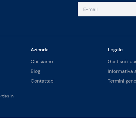
Azienda
Legale
Chi siamo
Gestisci i co
Blog
Informativa 
Contattaci
Termini gene
ties in