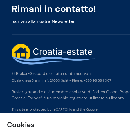
Rimani in contatto!
Iscriviti alla nostra Newsletter.
© Broker-Grupa d.o.o. Tutti i diritti riservati.
Obala kneza Branimira 1, 21000 Split
-
Phone:
+385 98 384 007
Broker-grupa d.o.o. è membro esclusivo di Forbes Global Proper
Croazia. Forbes® è un marchio registrato utilizzato su licenza.
This site is protected by reCAPTCHA and the Google
Privacy Policy
and
Terms of Service
apply.
Cookies