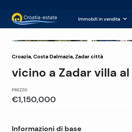
Immobili in vendita
Isole dalmate Immobili in vendita
Case
Venduto
Croazia
,
Costa Dalmazia
Costa dalmata Immobili in vendita
,
Zadar città
App
vicino a Zadar villa a
Istria e Kvarner Immobili in vendita
Terr
Croazia continentale Immobili in v
Imm
PREZZO
€1,150,000
Isole in vendita in Croazia
Hote
Ville e castelli in vendita
Informazioni di base