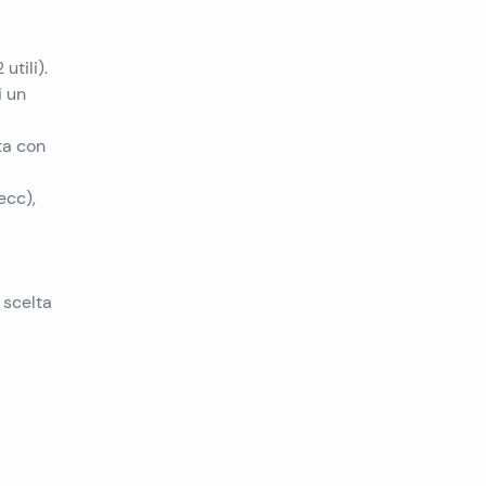
utili).
i un
ta con
ecc),
 scelta