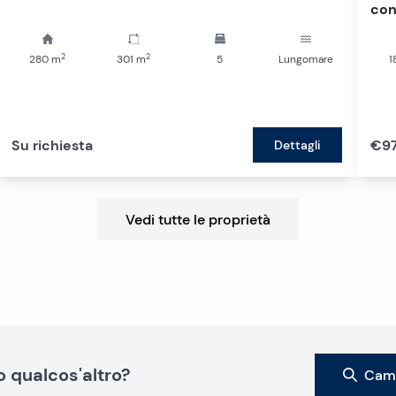
con
2
2
280
m
301
m
5
Lungomare
1
Su richiesta
€9
Dettagli
Vedi tutte le proprietà
o qualcos'altro?
Camb