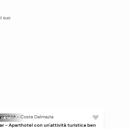
al suo
ar città
-
Costa Dalmazia
n vendita
ar - Aparthotel con un'attività turistica ben