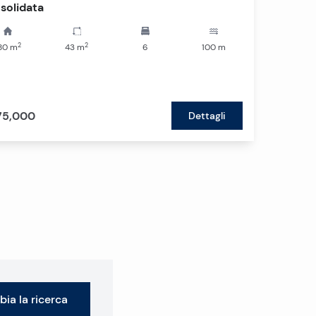
solidata
2
2
80
m
43
m
6
100
m
75,000
Dettagli
ia la ricerca