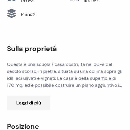
170
m
1100
m
Piani
:
2
Sulla proprietà
Questa è una scuola / casa costruita nel 30-è del
secolo scorso, in pietra, situata su una collina sopra gli
idilliaci uliveti e vigneti. La casa è della superficie di
170 mq, ed è possibile costruire un piano aggiuntivo in
soffitta, quindi la superficie della casa sarebbe di 250
mq. La trama della casa è della superficie di ca. 1 100
Leggi di più
mq e c’è la possibilità di acquistare i terreni adiacenti
(3 – 5 000 mq) che sono i terreni edificabili. C’è
anche la possibilità di costruire una piscina di grandi
Posizione
dimensioni e un parcheggio dietro la casa. C’è la