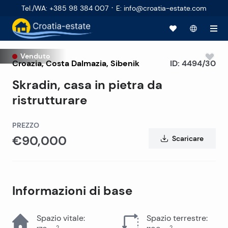
·
Tel./WA
:
+385 98 384 007
E
:
info@croatia-estate.com
Venduto
Croazia
,
Costa Dalmazia
,
Sibenik
ID:
4494/30
Skradin, casa in pietra da
ristrutturare
PREZZO
€90,000
Scaricare
Informazioni di base
Spazio vitale
:
Spazio terrestre
:
2
2