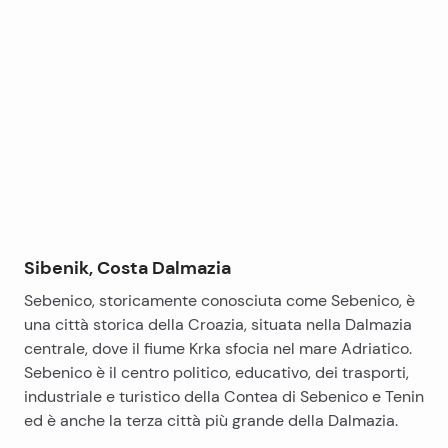
strada di accesso, e l’infrastruttura è proprio vicino
Leaflet
|
©
OpenStreetMap
contributors
alla casa. La posizione è ottima, si trova a 6 km dal
+
parco nazionale di Krka ea 3 – 4 km dalla baia dove si
−
prevede di costruire il campo da golf e gli hotel di
lusso, e allo stesso tempo offre la pace dell’idilico
dell’entroterra mediterraneo .
Caratteristiche: casa in pietra; ottima posizione;
grande trama di casa; dintorni idilliaci
Distanza dalla città: 6 km
Distanza dal mare: 3-4 km
Infrastruttura: proprio vicino alla casa
Sibenik, Costa Dalmazia
Sebenico, storicamente conosciuta come Sebenico, è
una città storica della Croazia, situata nella Dalmazia
centrale, dove il fiume Krka sfocia nel mare Adriatico.
Sebenico è il centro politico, educativo, dei trasporti,
industriale e turistico della Contea di Sebenico e Tenin
ed è anche la terza città più grande della Dalmazia.