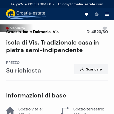
·
Tel./WA
:
+385 98 384 007
E
:
info@croatia-estate.com
Venduto
Croazia
,
Isole Dalmazia
,
Vis
ID:
4523/30
isola di Vis. Tradizionale casa in
pietra semi-indipendente
PREZZO
Su richiesta
Scaricare
Informazioni di base
Spazio vitale
:
Spazio terrestre
:
2
2