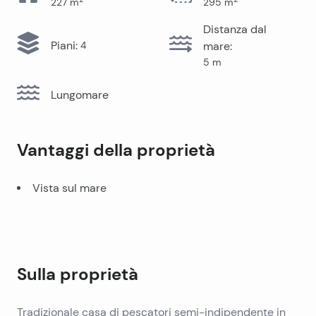
227
m
295
m
Distanza dal
Piani
:
4
mare
:
5
m
Lungomare
Vantaggi della proprietà
Vista sul mare
Sulla proprietà
Tradizionale casa di pescatori semi-indipendente in