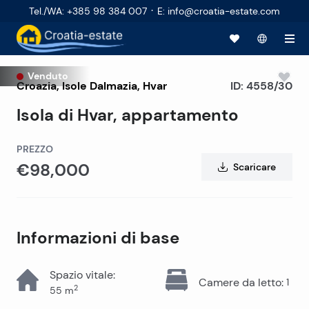
·
Tel./WA
:
+385 98 384 007
E
:
info@croatia-estate.com
Venduto
Croazia
,
Isole Dalmazia
,
Hvar
ID:
4558/30
Isola di Hvar, appartamento
PREZZO
€98,000
Scaricare
Informazioni di base
Spazio vitale
:
Camere da letto
:
1
2
55
m