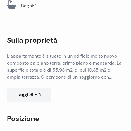
Bagni
:
1
Sulla proprietà
L’appartamento è situato in un edificio molto nuovo
composto da piano terra, primo piano e mansarda. La
superficie totale è di 55,93 m2, di cui 10,35 m2 di
ampia terrazza. Si compone di un soggiorno con
cucina (open space senza disimpegno), camera
matrimoniale e bagno. L’appartamento ha un ingresso
Leggi di più
separato, ha un posto auto, parte del giardino e il
diritto di usare il camino. La vista non è ostruita e
molto bella – parte del mare, parte della fortezza. È a
Posizione
circa 7-10 minuti a piedi dalla chiesa sulla piazza
principale.
Leaflet
|
©
OpenStreetMap
contributors