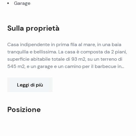
Garage
Sulla proprietà
Casa indipendente in prima fila al mare, in una baia
tranquilla e bellissima. La casa è composta da 2 piani,
superficie abitabile totale di 93 m2, su un terreno di
545 m2, e un garage e un camino per il barbecue in
giardino.
Il monolocale al piano terra di 30 m2, con una grande
terrazza di 35 m2, con una splendida vista sulla baia e
Leggi di più
sul mare.
Al piano superiore di 63 m2 di spazio abitabile che si
compone di 2 camere da letto, cucina con sala da
A causa della superficie e della forma del terreno, è
Posizione
pranzo, bagno e una grande terrazza che offre anche
possibile realizzare una piscina.
una splendida vista sulla baia e sul mare.
Leaflet
|
©
OpenStreetMap
contributors
All’ingresso del cortile è di 24 m2 garage.
+