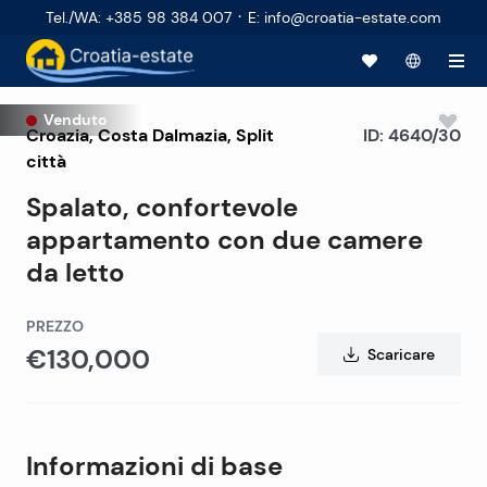
·
Tel./WA
:
+385 98 384 007
E
:
info@croatia-estate.com
Venduto
Croazia
,
Costa Dalmazia
,
Split
ID:
4640/30
città
Spalato, confortevole
appartamento con due camere
da letto
PREZZO
€130,000
Scaricare
Informazioni di base