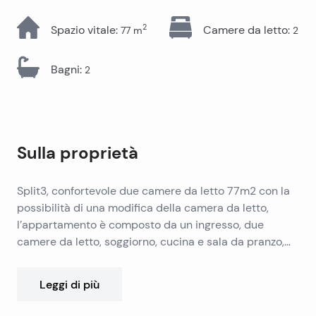
2
Spazio vitale
:
Camere da letto
:
77
m
2
Bagni
:
2
Sulla proprietà
Split3, confortevole due camere da letto 77m2 con la
possibilità di una modifica della camera da letto,
l’appartamento è composto da un ingresso, due
camere da letto, soggiorno, cucina e sala da pranzo,
balcone e due bagni. L’appartamento è in buone
condizioni ed entro gli ingressi dei costi e una nuova
Leggi di più
cucina e altri mobili opzionale.