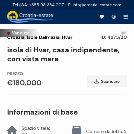
·
Tel./WA
:
+385 98 384 007
E
:
info@croatia-estate.com
Venduto
Croazia
,
Isole Dalmazia
,
Hvar
ID:
4673/30
isola di Hvar, casa indipendente,
con vista mare
PREZZO
€180,000
Scaricare
Informazioni di base
Spazio vitale
:
Camere da letto
:
2
2