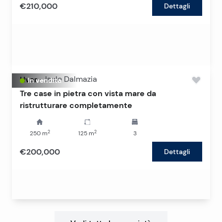
€210,000
Dettagli
Hvar
-
Isole Dalmazia
In vendita
Tre case in pietra con vista mare da
ristrutturare completamente
2
2
250
m
125
m
3
€200,000
Dettagli