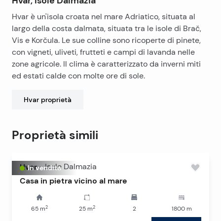
Hvar, Isole Dalmazia
Hvar è un'isola croata nel mare Adriatico, situata al
largo della costa dalmata, situata tra le isole di Brač,
Vis e Korčula. Le sue colline sono ricoperte di pinete,
con vigneti, uliveti, frutteti e campi di lavanda nelle
zone agricole. Il clima è caratterizzato da inverni miti
ed estati calde con molte ore di sole.
Hvar
proprietà
Proprietà simili
Hvar
-
Isole Dalmazia
In vendita
Casa in pietra vicino al mare
2
2
65
m
25
m
2
1800
m