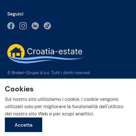
Seguici
© Broker-Grupa d.o.o. Tutti i diritti riservati.
Obala kneza Branimira 1, 21000 Split
-
Phone:
+385 98 384 007
Cookies
Broker-grupa d.o.o. è membro esclusivo di Forbes Global
Properties in Croazia. Forbes® è un marchio registrato
Sul nostro sito utilizziamo i cookie. I cookie vengono
utilizzato su licenza.
utilizzati solo per migliorare la funzionalità dell'utilizzo
del nostro sito Web e per scopi analitici.
This site is protected by reCAPTCHA and the Google
Privacy Policy
Invia una richiesta
and
Terms of Service
apply.
Accetta