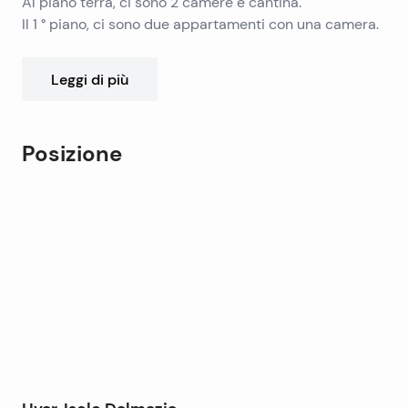
Al piano terra, ci sono 2 camere e cantina.
Il 1 ° piano, ci sono due appartamenti con una camera.
C’è attico che non è in uso al momento.
C’è un parcheggio per 2 auto davanti alla casa.
Leggi di più
House si trova in una piccola città affascinante, sul
lato nord dell’isola di Hvar, con tutti i servizi importanti
nelle vicinanze, come ristorante, negozi, bar, ecc
Posizione
Leaflet
|
©
OpenStreetMap
contributors
+
−