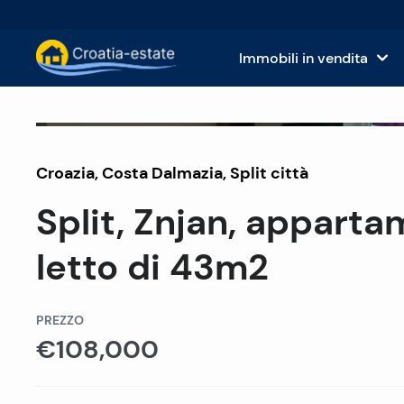
Immobili in vendita
Isole dalmate Immobili in vendita
Case
Venduto
Croazia
,
Costa Dalmazia
Costa dalmata Immobili in vendita
,
Split città
App
Split, Znjan, appart
Istria e Kvarner Immobili in vendita
Terr
letto di 43m2
Croazia continentale Immobili in v
Imm
Isole in vendita in Croazia
Hote
PREZZO
€108,000
Ville e castelli in vendita