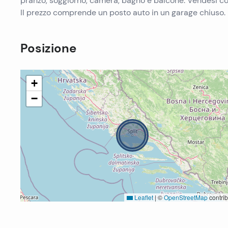
pranzo, soggiorno, camera, bagno e balcone. Vendesi c
Il prezzo comprende un posto auto in un garage chiuso.
Posizione
+
−
Leaflet
|
©
OpenStreetMap
contrib