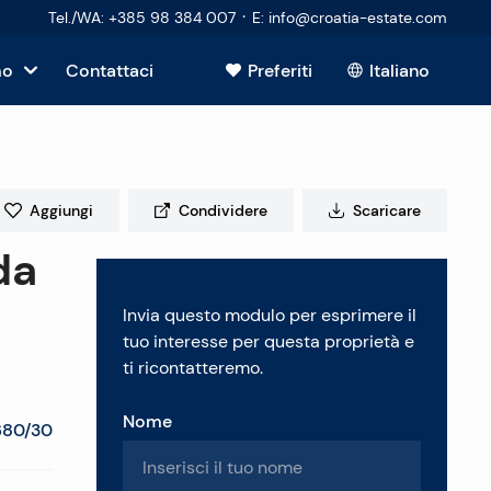
·
Tel./WA
:
+385 98 384 007
E
:
info@croatia-estate.com
mo
Contattaci
Preferiti
Italiano
Mostra tutto
sto
Aggiungi
Condividere
Scaricare
da
tori
Invia questo modulo per esprimere il
 immobiliare
tuo interesse per questa proprietà e
ti ricontatteremo.
Nome
680/30
enti