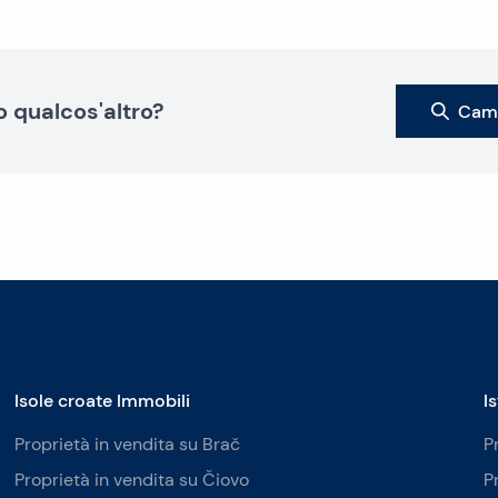
o qualcos'altro?
Camb
Isole croate Immobili
I
Proprietà in vendita su Brač
P
Proprietà in vendita su Čiovo
P