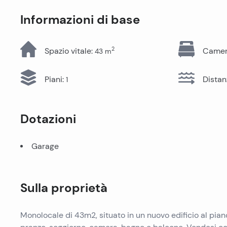
Tutti gli immobili
Informazioni di base
2
Spazio vitale
:
Camere
43
m
Piani
:
Distan
1
Dotazioni
Garage
Sulla proprietà
Monolocale di 43m2, situato in un nuovo edificio al pian