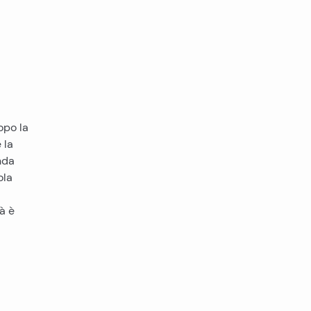
opo la
 la
nda
ola
tà è