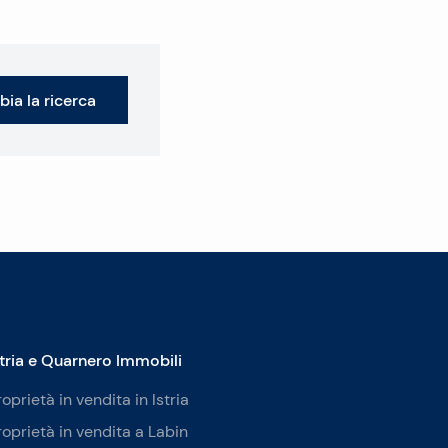
ia la ricerca
stria e Quarnero Immobili
roprietà in vendita in Istria
roprietà in vendita a Labin