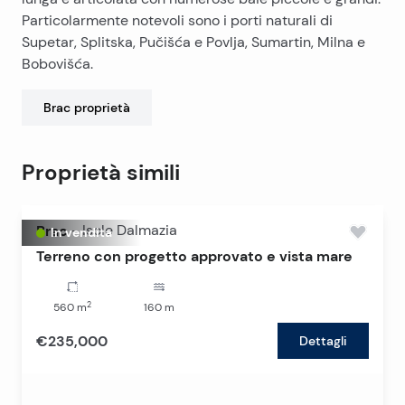
Particolarmente notevoli sono i porti naturali di
Supetar, Splitska, Pučišća e Povlja, Sumartin, Milna e
Bobovišća.
Brac
proprietà
Proprietà simili
Brac
-
Isole Dalmazia
In vendita
Terreno con progetto approvato e vista mare
2
560
m
160
m
€235,000
Dettagli