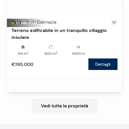
Brac
-
Isole Dalmazia
In vendita
Terreno edificabile in un tranquillo villaggio
insulare
2
2
194
m
1820
m
4000
m
€195,000
Dettagli
Vedi tutte le proprietà