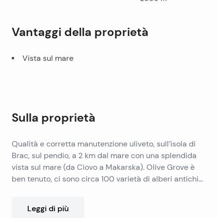
Vantaggi della proprietà
Vista sul mare
Sulla proprietà
Qualità e corretta manutenzione uliveto, sull’isola di
Brac, sul pendio, a 2 km dal mare con una splendida
vista sul mare (da Ciovo a Makarska). Olive Grove è
ben tenuto, ci sono circa 100 varietà di alberi antichi
registri con la possibilità di piantare altri alberi 200-
Dred. Utilizzato anche per il pascolo. La possibilità di
Leggi di più
accedere in auto per gli oliveti (strada sterrata) e può