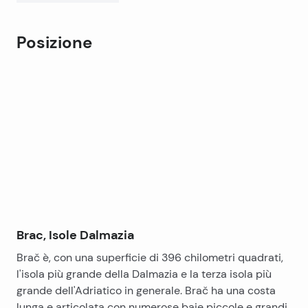
anche essere raggiunta in auto ad ogni oliva.
Posizione
Leaflet
|
©
OpenStreetMap
contributors
+
−
Brac, Isole Dalmazia
Brač è, con una superficie di 396 chilometri quadrati,
l'isola più grande della Dalmazia e la terza isola più
grande dell'Adriatico in generale. Brač ha una costa
lunga e articolata con numerose baie piccole e grandi.