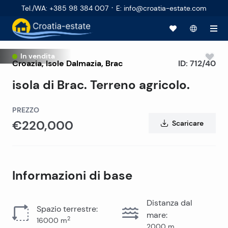
·
Tel./WA
:
+385 98 384 007
E
:
info@croatia-estate.com
In vendita
Croazia
,
Isole Dalmazia
,
Brac
ID:
712/40
isola di Brac. Terreno agricolo.
PREZZO
€220,000
Scaricare
Informazioni di base
Distanza dal
Spazio terrestre
:
mare
:
2
16000
m
2000
m