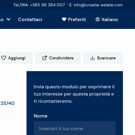
·
Tel./WA
:
+385 98 384 007
E
:
info@croatia-estate.com
mo
Contattaci
Preferiti
Italiano
Mostra tutto
sto
Aggiungi
Condividere
Scaricare
tori
Invia questo modulo per esprimere il
 immobiliare
tuo interesse per questa proprietà e
ti ricontatteremo.
725/40
Nome
enti