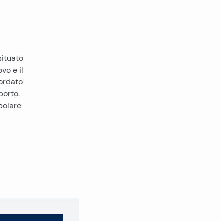
situato
vo e il
bordato
porto.
polare