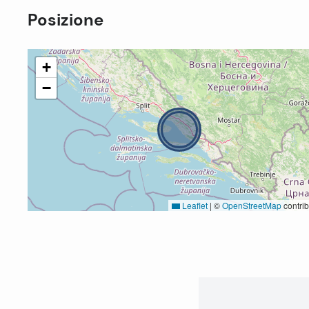
Posizione
+
−
Leaflet
|
©
OpenStreetMap
contrib