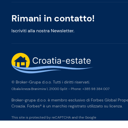
Rimani in contatto!
Iscriviti alla nostra Newsletter.
© Broker-Grupa d.o.o. Tutti i diritti riservati.
Obala kneza Branimira 1, 21000 Split
-
Phone:
+385 98 384 007
Broker-grupa d.o.o. è membro esclusivo di Forbes Global Proper
Croazia. Forbes® è un marchio registrato utilizzato su licenza.
This site is protected by reCAPTCHA and the Google
Privacy Policy
and
Terms of Service
apply.