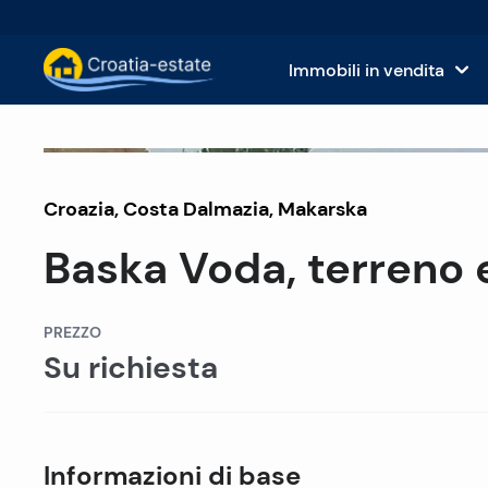
Immobili in vendita
Isole dalmate Immobili in vendita
Case
Fuori mercato
Croazia
,
Costa Dalmazia
Costa dalmata Immobili in vendita
,
Makarska
App
Baska Voda, terreno e
Istria e Kvarner Immobili in vendita
Terr
Croazia continentale Immobili in v
Imm
PREZZO
Su richiesta
Isole in vendita in Croazia
Hote
Ville e castelli in vendita
Informazioni di base