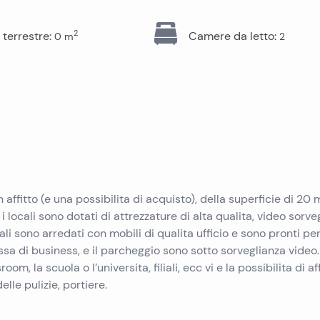
Immobili in vendita a Pag
Immobili in vendita a Trogir
Immobili in vendita a Pola
2
 terrestre
:
Camere da letto
:
0
m
2
Immobili in vendita a Ugljan
Immobili in vendita a Primosten
Immobili in vendita a Krk
Immobili in vendita a Murter
Immobili in vendita a Sibenik
Immobili in vendita a Umago
Immobili in vendita a Vir
Immobili in vendita a Omis
Immobili in vendita a Peljesac
in affitto (e una possibilita di acquisto), della superficie di 20
cali sono dotati di attrezzature di alta qualita, video sorve
cali sono arredati con mobili di qualita ufficio e sono pronti pe
sa di business, e il parcheggio sono sotto sorveglianza video.
oom, la scuola o l’universita, filiali, ecc vi e la possibilita di af
elle pulizie, portiere.