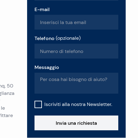
E-mail
Telefono
(
opzionale
)
Messaggio
 mq, 50
glianza
r
Iscriviti alla nostra Newsletter.
 le
fittare
Invia una richiesta