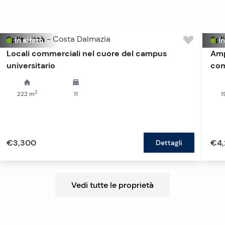
Split città
-
Costa Dalmazia
Spli
In affitto
In
Locali commerciali nel cuore del campus
Amp
universitario
com
2
222
m
11
1
€3,300
€4,
Dettagli
Vedi tutte le proprietà