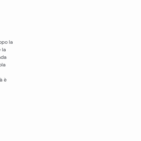
opo la
 la
nda
ola
tà è