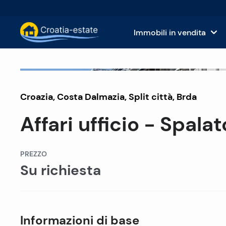
Immobili in vendita
Isole dalmate Immobili in vendita
Case
Venduto
Croazia
,
Costa Dalmazia
Costa dalmata Immobili in vendita
,
Split città
, Brda
App
Affari ufficio - Spalat
Istria e Kvarner Immobili in vendita
Terr
Croazia continentale Immobili in v
Imm
PREZZO
Su richiesta
Isole in vendita in Croazia
Hote
Ville e castelli in vendita
Informazioni di base