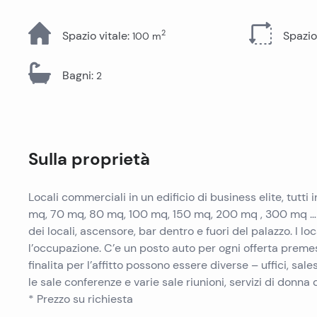
Tutti gli immobili
2
Spazio vitale
:
Spazio
100
m
Bagni
:
2
Sulla proprietà
Locali commerciali in un edificio di business elite, tutti 
mq, 70 mq, 80 mq, 100 mq, 150 mq, 200 mq , 300 mq … i lo
dei locali, ascensore, bar dentro e fuori del palazzo. I lo
l’occupazione. C’e un posto auto per ogni offerta premes
finalita per l’affitto possono essere diverse – uffici, salesr
le sale conferenze e varie sale riunioni, servizi di donna d
* Prezzo su richiesta