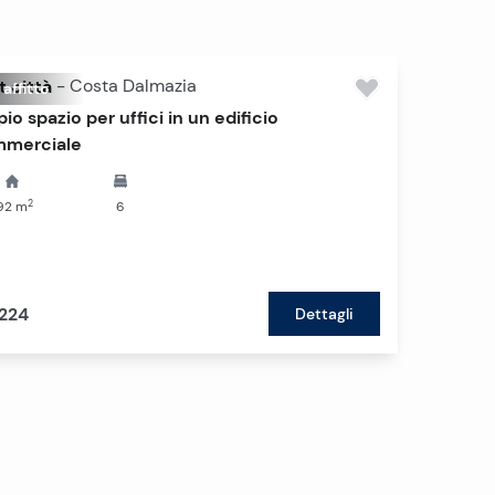
t città
-
Costa Dalmazia
 affitto
io spazio per uffici in un edificio
merciale
2
92
m
6
224
Dettagli