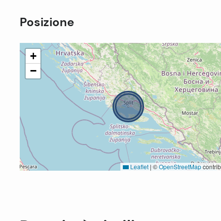
Posizione
+
−
Leaflet
|
©
OpenStreetMap
contrib