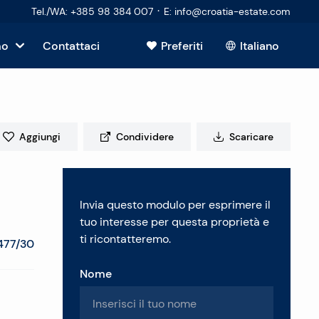
·
Tel./WA
:
+385 98 384 007
E
:
info@croatia-estate.com
mo
Contattaci
Preferiti
Italiano
Mostra tutto
sto
Aggiungi
Condividere
Scaricare
tori
Invia questo modulo per esprimere il
 immobiliare
tuo interesse per questa proprietà e
ti ricontatteremo.
477/30
Nome
enti