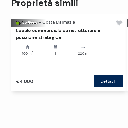
Proprietà simili
Split città
-
Costa Dalmazia
In affitto
Locale commerciale da ristrutturare in
posizione strategica
2
100
m
1
220
m
€4,000
Dettagli