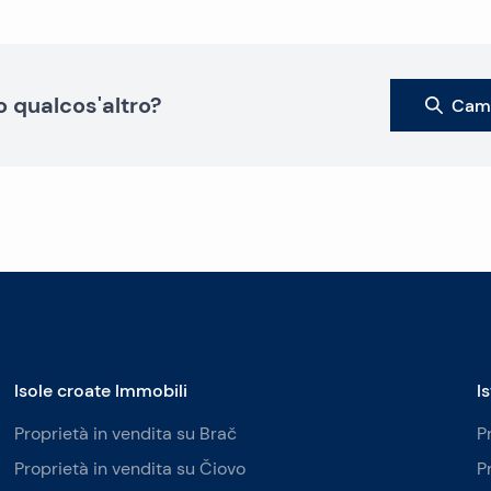
o qualcos'altro?
Camb
Isole croate Immobili
I
Proprietà in vendita su Brač
P
Proprietà in vendita su Čiovo
P