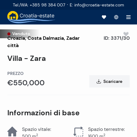
·
Tel./WA
:
+385 98 384 007
E
:
info@croatia-estate.com
Venduto
Croazia
,
Costa Dalmazia
,
Zadar
ID:
3371/30
città
Villa - Zara
PREZZO
€550,000
Scaricare
Informazioni di base
Spazio vitale
:
Spazio terrestre
:
2
2
500
m
1600
m