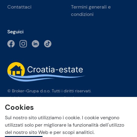
Contattaci
Termini generali e
condizioni
Seguici
© Broker-Grupa d.o.o. Tutti i diritti riservati.
Obala kneza Branimira 1, 21000 Split
-
Phone:
+385 98 384 007
Cookies
Broker-grupa d.o.o. è membro esclusivo di Forbes Global
Properties in Croazia. Forbes® è un marchio registrato
Sul nostro sito utilizziamo i cookie. I cookie vengono
utilizzato su licenza.
utilizzati solo per migliorare la funzionalità dell'utilizzo
del nostro sito Web e per scopi analitici.
This site is protected by reCAPTCHA and the Google
Privacy Policy