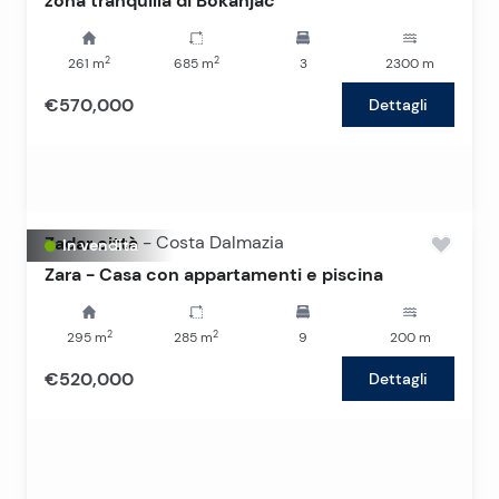
zona tranquilla di Bokanjac
2
2
261
m
685
m
3
2300
m
€570,000
Dettagli
Zadar città
-
Costa Dalmazia
In vendita
Zara - Casa con appartamenti e piscina
2
2
295
m
285
m
9
200
m
€520,000
Dettagli