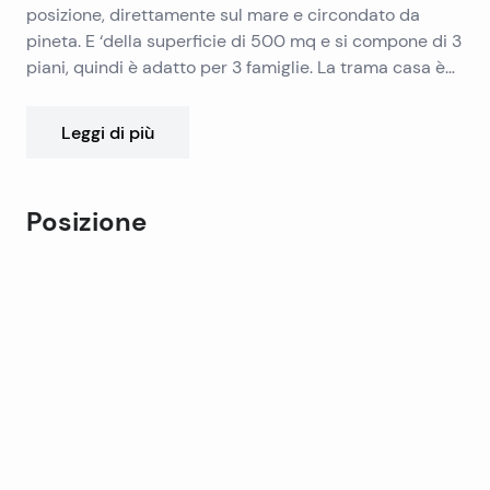
posizione, direttamente sul mare e circondato da
pineta. E ‘della superficie di 500 mq e si compone di 3
piani, quindi è adatto per 3 famiglie. La trama casa è
della superficie di 800 mq Vi è un diritto spiaggia di
fronte alla casa, e ci sono anche l’ormeggio per le
Leggi di più
barche.
Posizione
Leaflet
|
©
OpenStreetMap
contributors
+
−