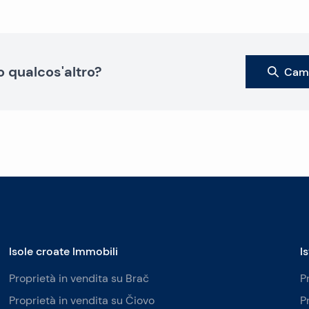
o qualcos'altro?
Camb
Isole croate Immobili
I
Proprietà in vendita su Brač
P
Proprietà in vendita su Čiovo
P