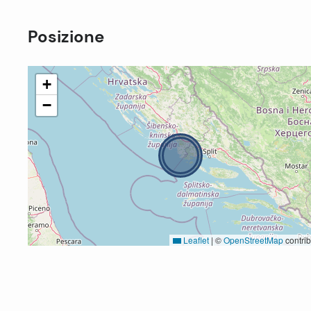
Posizione
+
−
Leaflet
|
©
OpenStreetMap
contrib