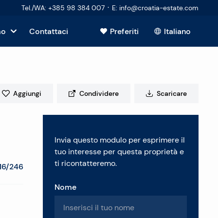
·
Tel./WA
:
+385 98 384 007
E
:
info@croatia-estate.com
mo
Contattaci
Preferiti
Italiano
Mostra tutto
sto
Aggiungi
Condividere
Scaricare
tori
Invia questo modulo per esprimere il
 immobiliare
tuo interesse per questa proprietà e
ti ricontatteremo.
16/246
Nome
enti