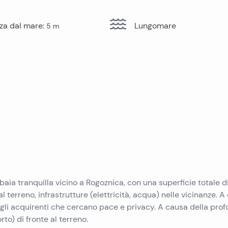
Immobili in vendita a Pag
Immobili in vendita a Trogir
Immobili in vendita a Pola
za dal mare
:
Lungomare
5
m
Immobili in vendita a Ugljan
Immobili in vendita a Primosten
Immobili in vendita a Krk
Immobili in vendita a Murter
Immobili in vendita a Sibenik
Immobili in vendita a Umago
Immobili in vendita a Vir
Immobili in vendita a Omis
Immobili in vendita a Peljesac
a baia tranquilla vicino a Rogoznica, con una superficie totale d
 terreno, infrastrutture (elettricità, acqua) nelle vicinanze. A
 gli acquirenti che cercano pace e privacy. A causa della prof
to) di fronte al terreno.