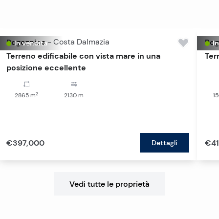
Rogoznica
-
Costa Dalmazia
Rog
In vendita
I
Terreno edificabile con vista mare in una
Ter
posizione eccellente
2
2865
m
2130
m
1
€397,000
€41
Dettagli
Vedi tutte le proprietà