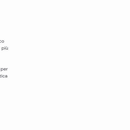
co
 più
 per
tica