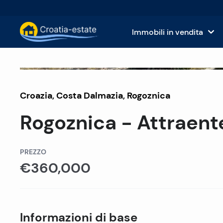
Immobili in vendita
Isole dalmate Immobili in vendita
Case
Venduto
Croazia
,
Costa Dalmazia
Costa dalmata Immobili in vendita
,
Rogoznica
App
Rogoznica - Attraente
Istria e Kvarner Immobili in vendita
Terr
Croazia continentale Immobili in v
Imm
PREZZO
€360,000
Isole in vendita in Croazia
Hote
Ville e castelli in vendita
Informazioni di base