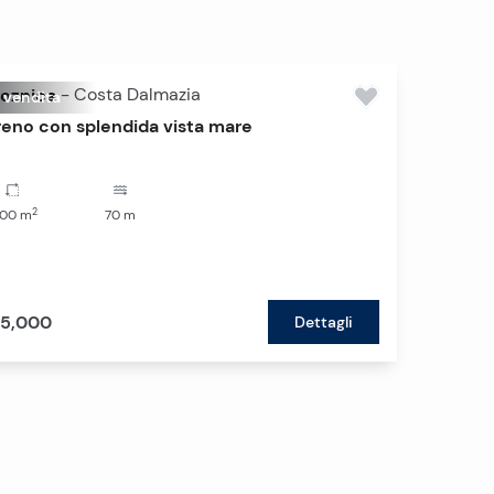
oznica
-
Costa Dalmazia
n vendita
reno con splendida vista mare
2
500
m
70
m
5,000
Dettagli