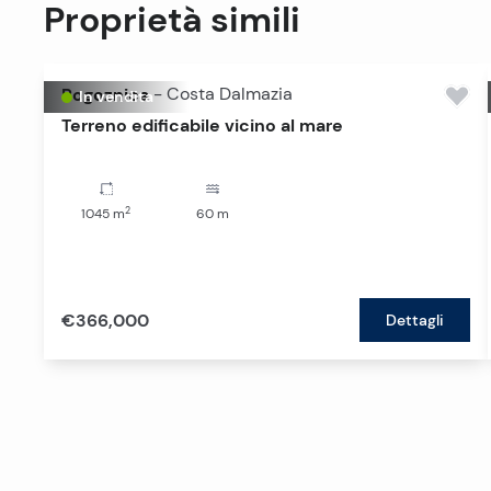
Proprietà simili
Rogoznica
-
Costa Dalmazia
In vendita
Terreno edificabile vicino al mare
2
1045
m
60
m
€366,000
Dettagli