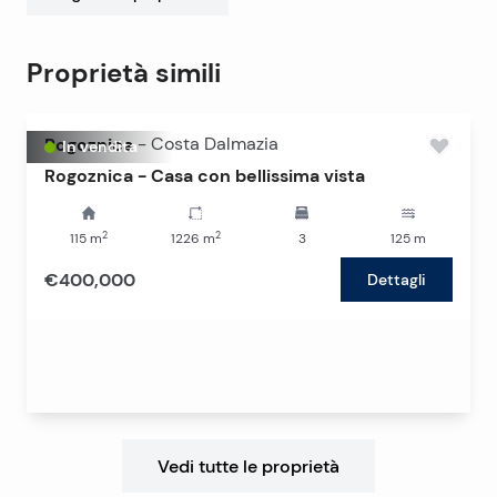
Proprietà simili
Rogoznica
-
Costa Dalmazia
In vendita
Rogoznica - Casa con bellissima vista
2
2
115
m
1226
m
3
125
m
€400,000
Dettagli
Vedi tutte le proprietà