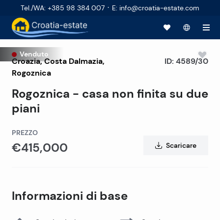
·
Tel./WA
:
+385 98 384 007
E
:
info@croatia-estate.com
Venduto
Croazia
,
Costa Dalmazia
,
ID:
4589/30
Rogoznica
Rogoznica - casa non finita su due
piani
PREZZO
€415,000
Scaricare
Informazioni di base