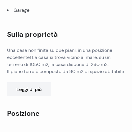
Garage
Sulla proprietà
Una casa non finita su due piani, in una posizione
eccellente! La casa si trova vicino al mare, su un
terreno di 1050 m2, la casa dispone di 260 m2.
Il piano terra è composto da 80 m2 di spazio abitabile
(2 camere da letto, bagno, cucina, soggiorno) e
cisterne di 40 m2.
Leggi di più
Il primo piano ha 160 m2 ed è composto da 4 camere
da letto ed è progettato come un piano con 2
La casa ha elettricità, serbatoio dell’acqua.
appartamenti con due camere da letto.
Oltre al tetto, un ulteriore aggiornamento non è
Posizione
possibile. La casa è legalizzata.
Leaflet
|
©
OpenStreetMap
contributors