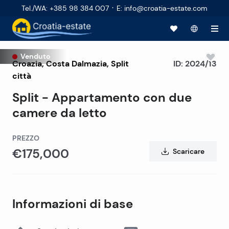
·
Tel./WA
:
+385 98 384 007
E
:
info@croatia-estate.com
Venduto
Croazia
,
Costa Dalmazia
,
Split
ID:
2024/13
città
Split - Appartamento con due
camere da letto
PREZZO
€175,000
Scaricare
Informazioni di base