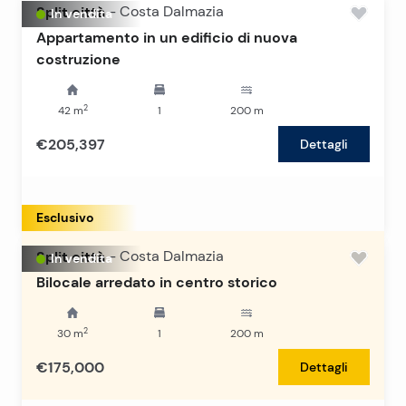
Split città
-
Costa Dalmazia
In vendita
Appartamento in un edificio di nuova
costruzione
2
42
m
1
200
m
€205,397
Dettagli
Esclusivo
Split città
-
Costa Dalmazia
In vendita
Bilocale arredato in centro storico
2
30
m
1
200
m
€175,000
Dettagli