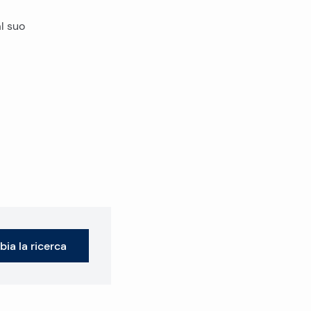
al suo
ia la ricerca