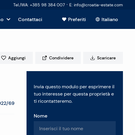
·
Tel./WA
:
+385 98 384 007
E
:
info@croatia-estate.com
mo
Contattaci
Preferiti
Italiano
Mostra tutto
sto
Aggiungi
Condividere
Scaricare
tori
Invia questo modulo per esprimere il
 immobiliare
tuo interesse per questa proprietà e
ti ricontatteremo.
022/69
Nome
enti