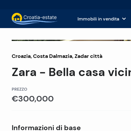
Immobili in vendita
Isole dalmate Immobili in vendita
Case
Venduto
Croazia
,
Costa Dalmazia
Costa dalmata Immobili in vendita
,
Zadar città
App
Zara - Bella casa vic
Istria e Kvarner Immobili in vendita
Terr
Croazia continentale Immobili in v
Imm
PREZZO
€300,000
Isole in vendita in Croazia
Hote
Ville e castelli in vendita
Informazioni di base