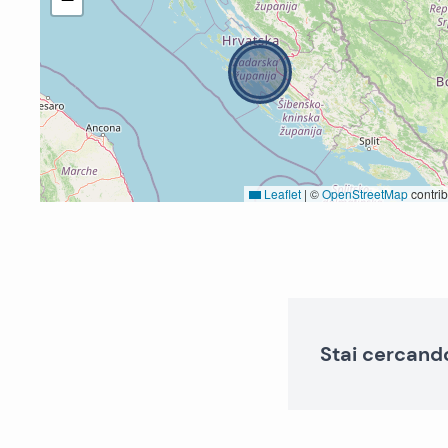
Leaflet
|
©
OpenStreetMap
contrib
Stai cercand