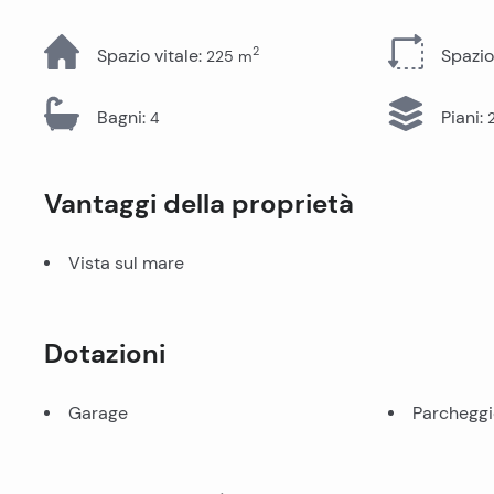
Tutti gli immobili
2
Spazio vitale
:
Spazio
225
m
Bagni
:
Piani
:
4
Vantaggi della proprietà
Vista sul mare
Dotazioni
Garage
Parcheggi