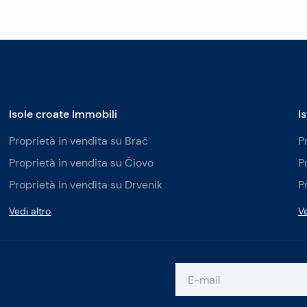
Isole croate Immobili
I
Proprietà in vendita su Brač
P
Proprietà in vendita su Čiovo
P
Proprietà in vendita su Drvenik
P
Vedi altro
Ve