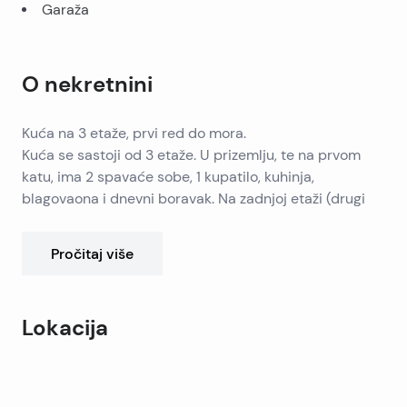
Garaža
O nekretnini
Kuća na 3 etaže, prvi red do mora.
Kuća se sastoji od 3 etaže. U prizemlju, te na prvom
katu, ima 2 spavaće sobe, 1 kupatilo, kuhinja,
blagovaona i dnevni boravak. Na zadnjoj etaži (drugi
kat) se nalaze 2 spavaće sobe, 2 kupaonice, kuhinja,
blagovaonica i dnevni boravak, sa 2 balkona.
Svaki kat ima 60 m2 stambenog prostora. Površina
Pročitaj više
zemljišta nekretnine je 500 m2.
Parking je iza kuće.
Lokacija
Leaflet
|
©
OpenStreetMap
contributors
+