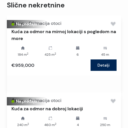
Slične nekretnine
Čiovo
-
Dalmacija otoci
Na prodaju
Kuća za odmor na mirnoj lokaciji s pogledom na
more
2
2
184
m
425
m
6
45
m
€959,000
Detalji
Čiovo
-
Dalmacija otoci
Na prodaju
Kuća za odmor na dobroj lokaciji
2
2
240
m
460
m
4
250
m