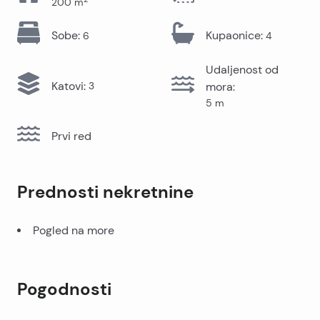
200
m
Sobe
:
Kupaonice
:
6
4
Udaljenost od
Katovi
:
3
mora
:
5
m
Prvi red
Prednosti nekretnine
Pogled na more
Pogodnosti