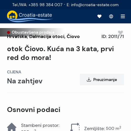
·
Tel./WA
:
+385 98 384 007
E
:
info@croatia-estate.com
Obustavljena prodaja
Hrvatska
,
Dalmacija otoci
,
Čiovo
ID:
2011/71
otok Čiovo. Kuća na 3 kata, prvi
red do mora!
CIJENA
Na zahtjev
Preuzimanje
Osnovni podaci
Stambeni prostor
:
2
Zemljište
:
500
m
2