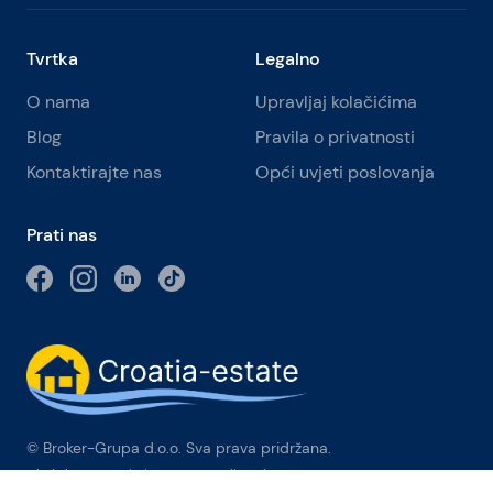
Tvrtka
Legalno
O nama
Upravljaj kolačićima
Blog
Pravila o privatnosti
Kontaktirajte nas
Opći uvjeti poslovanja
Prati nas
© Broker-Grupa d.o.o. Sva prava pridržana.
Obala kneza Branimira 1, 21000 Split
-
Phone:
+385 98 384 007