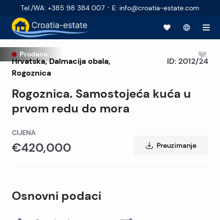
·
Tel./WA
:
+385 98 384 007
E
:
info@croatia-estate.com
Prodano
Hrvatska
,
Dalmacija obala
,
ID:
2012/24
Rogoznica
Rogoznica. Samostojeća kuća u
prvom redu do mora
CIJENA
€420,000
Preuzimanje
Osnovni podaci