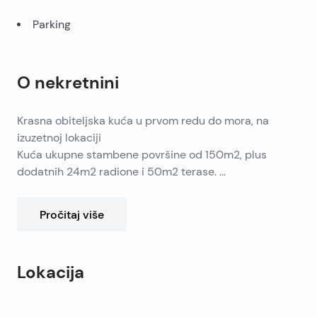
Parking
O nekretnini
Krasna obiteljska kuća u prvom redu do mora, na
izuzetnoj lokaciji
Kuća ukupne stambene površine od 150m2, plus
dodatnih 24m2 radione i 50m2 terase.
U prizemlju se nalazi jedan apartman, a na prvom katu
dva apartmana.
Pročitaj više
Na zemljištu od 680m2 su sadnice lavande i 11 stabla
maslina. Kameni zidovi okružuju parcelu.
Ispred kuće se nalazi kameni plato za kupanje i vez za
Lokacija
brod. Nekretnina ima 3 parking mjesta.
Leaflet
|
©
OpenStreetMap
contributors