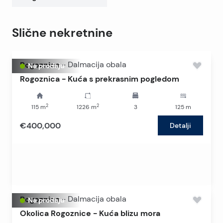
Slične nekretnine
Rogoznica
-
Dalmacija obala
Na prodaju
Rogoznica - Kuća s prekrasnim pogledom
2
2
115
m
1226
m
3
125
m
€400,000
Detalji
Rogoznica
-
Dalmacija obala
Na prodaju
Okolica Rogoznice - Kuća blizu mora