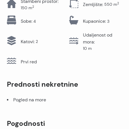
Stambeni prostor
:
2
Zemljište
:
550
m
2
150
m
Sobe
:
Kupaonice
:
4
3
Udaljenost od
Katovi
:
2
mora
:
10
m
Prvi red
Prednosti nekretnine
Pogled na more
Pogodnosti