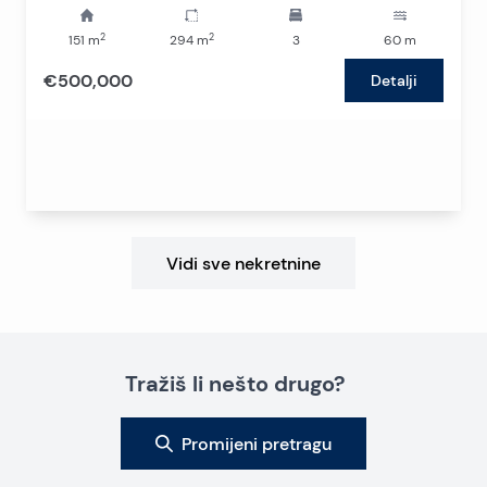
2
2
151
m
294
m
3
60
m
€500,000
Detalji
Vidi sve nekretnine
Tražiš li nešto drugo?
Promijeni pretragu