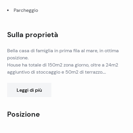
Parcheggio
Sulla proprietà
Bella casa di famiglia in prima fila al mare, in ottima
posizione.
House ha totale di 150m2 zona giorno, oltre a 24m2
aggiuntivo di stoccaggio e 50m2 di terrazzo.
Su un piano terra si trova un appartamento, e due
appartamenti al primo piano.
Leggi di più
Su un terreno di 680m2 sono piante di lavanda e 11
alberi di ulivo. Confini della trama sono muri di pietra.
Di fronte alla casa è altopiano di pietra con posto
Posizione
barca. Dispone di parcheggio per 3 auto.
Leaflet
|
©
OpenStreetMap
contributors