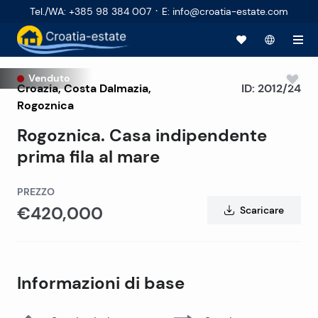
·
Tel./WA
:
+385 98 384 007
E
:
info@croatia-estate.com
Venduto
Croazia
,
Costa Dalmazia
,
ID:
2012/24
Rogoznica
Rogoznica. Casa indipendente
prima fila al mare
PREZZO
€420,000
Scaricare
Informazioni di base