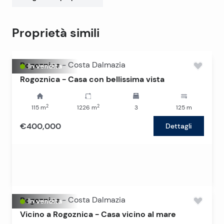
Proprietà simili
Rogoznica
-
Costa Dalmazia
In vendita
Rogoznica - Casa con bellissima vista
2
2
115
m
1226
m
3
125
m
€400,000
Dettagli
Rogoznica
-
Costa Dalmazia
In vendita
Vicino a Rogoznica - Casa vicino al mare