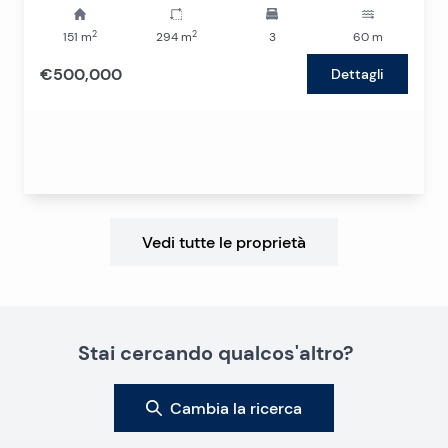
2
2
151
m
294
m
3
60
m
€500,000
Dettagli
Vedi tutte le proprietà
Stai cercando qualcos'altro?
Cambia la ricerca