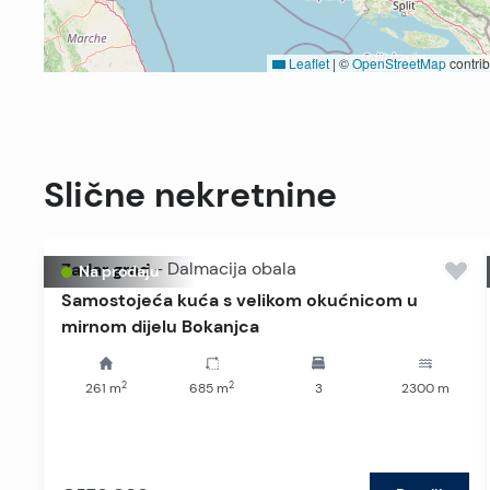
Leaflet
|
©
OpenStreetMap
contrib
Slične nekretnine
Zadar grad
-
Dalmacija obala
Na prodaju
Samostojeća kuća s velikom okućnicom u
mirnom dijelu Bokanjca
2
2
261
m
685
m
3
2300
m