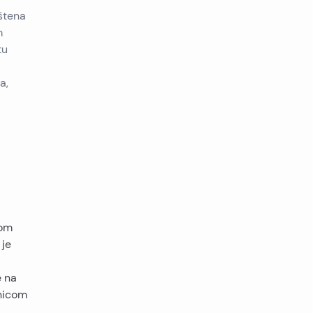
štena
m
tu
a,
nom
 je
e na
lnicom