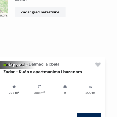
Zadar grad
nekretnine
utors
Zadar grad
-
Dalmacija obala
Na prodaju
Zadar - Kuća s apartmanima i bazenom
2
2
295
m
285
m
9
200
m