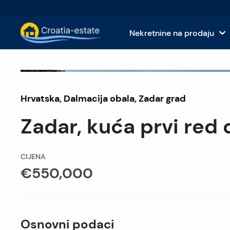
Nekretnine na prodaju
Nekretnine na prodaju na dalmatinski
Kuće i
Prodano
Hrvatska
,
Dalmacija obala
Nekretnine na prodaju na dalmatinskoj 
,
Zadar grad
Apart
Zadar, kuća prvi red
Nekretnine na prodaju u Istri i Kvarneru
Zemlj
Nekretnine na prodaju u kontinentalnoj
Komer
CIJENA
€550,000
Islands For Sale in Croatia
Hotel
Vile i dvorci na prodaju
Osnovni podaci