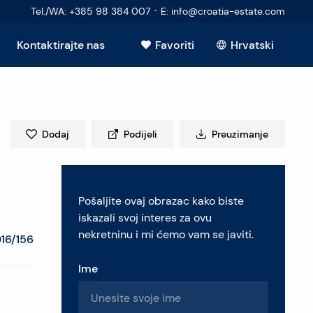
·
Tel./WA
:
+385 98 384 007
E
:
info@croatia-estate.com
Kontaktirajte nas
Favoriti
Hrvatski
Vidi sve
Dodaj
Podijeli
Preuzimanje
elje
Pošaljite ovaj obrazac kako biste
retninu
iskazali svoj interes za ovu
nekretninu i mi ćemo vam se javiti.
16/156
Ime
pitanja