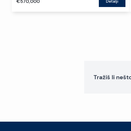
€570,000
Detalji
Tražiš li neš