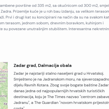
stambene površine od 335 m2, sa okućnicom od 300 m2, smje
Zadra. Prizemlje kuće je u roh bau izdanju, sa velikom teraso
aži. Prvi i drugi kat su koncipirani na način da su na svakom ka
jom terasom, jednom sobom, dnevnim boravkom, kuhinjom i
aže su povezane unutrašnjim stubištem. Interesantna nekretnin
Zadar grad, Dalmacija obala
Zadar je najstariji stalno naseljeni grad u Hrvatskoj.
Smješteno je na Jadranskom moru, na sjeverozapad
dijelu Ravnih Kotara. Zbog svoje bogate baštine Zadar
danas jedna od najpopularnijih hrvatskih turističkih
destinacija, koju je The Times nazvao "centrom zabav
Jadranu", a The Guardian "novom hrvatskom prijesto
coola".