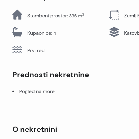
Sve nekretnine
2
Stambeni prostor
:
Zemlji
335
m
Kupaonice
:
Katovi
:
4
Prvi red
Prednosti nekretnine
Pogled na more
O nekretnini