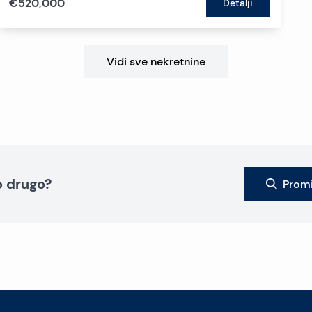
€520,000
Detalji
Vidi sve nekretnine
to drugo?
Promi