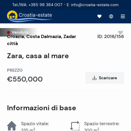
·
Tel./WA
:
+385 98 384 007
E
:
info@croatia-estate.com
Venduto
Croazia
,
Costa Dalmazia
,
Zadar
ID:
2016/156
città
Zara, casa al mare
PREZZO
€550,000
Scaricare
Informazioni di base
Spazio vitale
:
Spazio terrestre
:
2
2
335
m
300
m