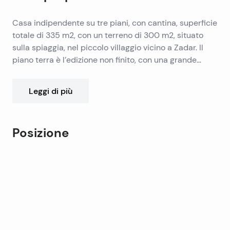
Casa indipendente su tre piani, con cantina, superficie
totale di 335 m2, con un terreno di 300 m2, situato
sulla spiaggia, nel piccolo villaggio vicino a Zadar. Il
piano terra è l’edizione non finito, con una grande
terrazza, ed è ideale come un ristorante sulla spiaggia.
Il primo e secondo piano sono progettati in modo tale
Leggi di più
che, su ogni piano ci sono due appartamenti con una
camera da letto, ognuna con il proprio terrazzo, una
camera da letto, soggiorno, cucina e bagno. La Suite
Posizione
dovrebbe lavori di restauro parziale. Piani sono
collegati da scala interna. Una proprietà interessante,
Leaflet
|
©
OpenStreetMap
contributors
ideale come investimento turistico.
+
−