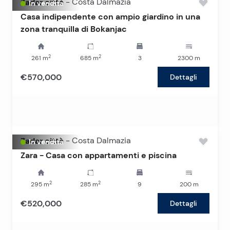
Zadar città
-
Costa Dalmazia
In vendita
Casa indipendente con ampio giardino in una
zona tranquilla di Bokanjac
2
2
261
m
685
m
3
2300
m
€570,000
Dettagli
Zadar città
-
Costa Dalmazia
In vendita
Zara - Casa con appartamenti e piscina
2
2
295
m
285
m
9
200
m
€520,000
Dettagli