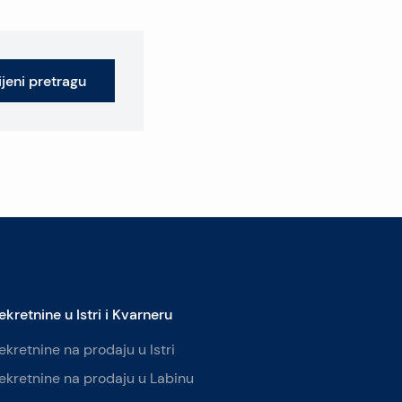
jeni pretragu
ekretnine u Istri i Kvarneru
ekretnine na prodaju u Istri
ekretnine na prodaju u Labinu