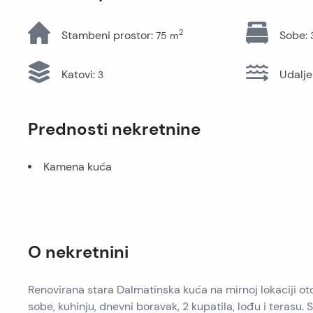
Sve nekretnine
2
Stambeni prostor
:
Sobe
:
75
m
Katovi
:
Udalje
3
Prednosti nekretnine
Kamena kuća
O nekretnini
Renovirana stara Dalmatinska kuća na mirnoj lokaciji ot
sobe, kuhinju, dnevni boravak, 2 kupatila, lođu i terasu