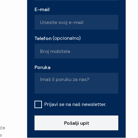
E-mail
Telefon
(
opcionalno
)
Poruka
Prijavi se na naš newsletter.
Pošalji upit
aće
e