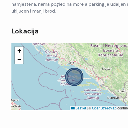
namještena, nema pogled na more a parking je udaljen s
uključen i manji brod.
Lokacija
+
−
Leaflet
|
©
OpenStreetMap
contrib