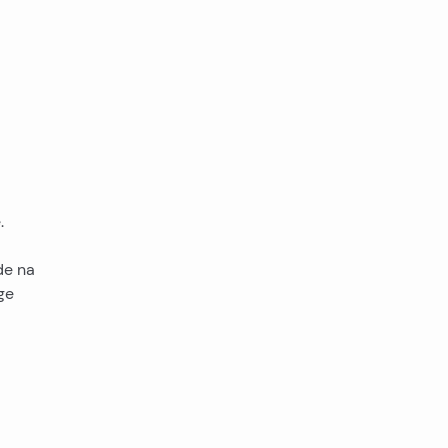
.
de na
ge