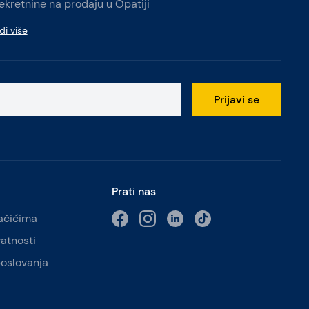
ekretnine na prodaju u Opatiji
di više
Prijavi se
Prati nas
lačićima
vatnosti
poslovanja