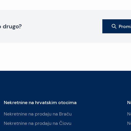
to drugo?
Promi
Nekretnine na hrvatskim otocima
N
Nekretnine na prodaju na Braču
N
Nekretnine na prodaju na Čiovu
N