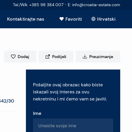
·
Tel./WA
:
+385 98 384 007
E
:
info@croatia-estate.com
Kontaktirajte nas
Favoriti
Hrvatski
Vidi sve
Dodaj
Podijeli
Preuzimanje
elje
Pošaljite ovaj obrazac kako biste
retninu
iskazali svoj interes za ovu
nekretninu i mi ćemo vam se javiti.
642/30
Ime
pitanja