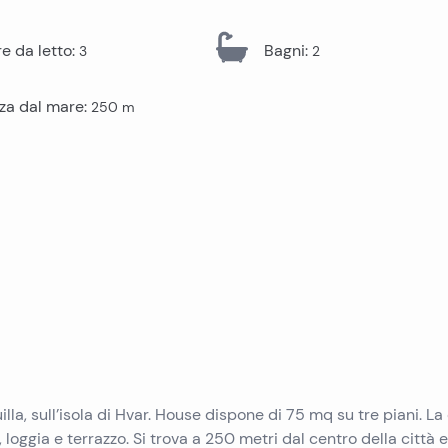
Immobili in vendita a Pag
Immobili in vendita a Trogir
Immobili in vendita a Pola
 da letto
:
Bagni
:
3
2
Immobili in vendita a Ugljan
Immobili in vendita a Primosten
Immobili in vendita a Krk
za dal mare
:
250
m
Immobili in vendita a Murter
Immobili in vendita a Sibenik
Immobili in vendita a Umago
Immobili in vendita a Vir
Immobili in vendita a Omis
Immobili in vendita a Peljesac
la, sull’isola di Hvar. House dispone di 75 mq su tre piani. La
loggia e terrazzo. Si trova a 250 metri dal centro della città e 