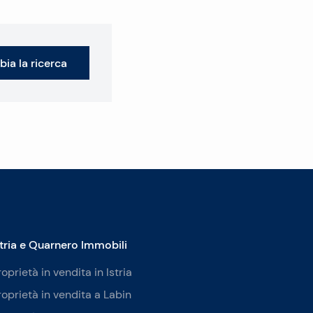
ia la ricerca
stria e Quarnero Immobili
roprietà in vendita in Istria
roprietà in vendita a Labin