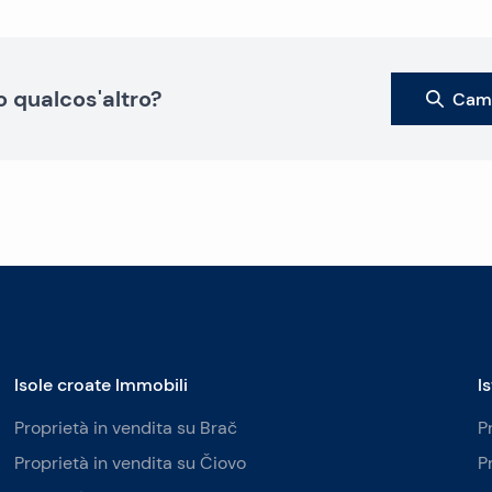
o qualcos'altro?
Camb
Isole croate Immobili
I
Proprietà in vendita su Brač
P
Proprietà in vendita su Čiovo
P