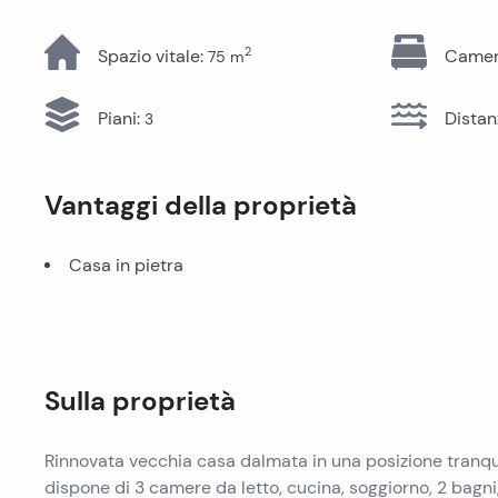
Tutti gli immobili
2
Spazio vitale
:
Camere
75
m
Piani
:
Distan
3
Vantaggi della proprietà
Casa in pietra
Sulla proprietà
Rinnovata vecchia casa dalmata in una posizione tranquil
dispone di 3 camere da letto, cucina, soggiorno, 2 bagni, 