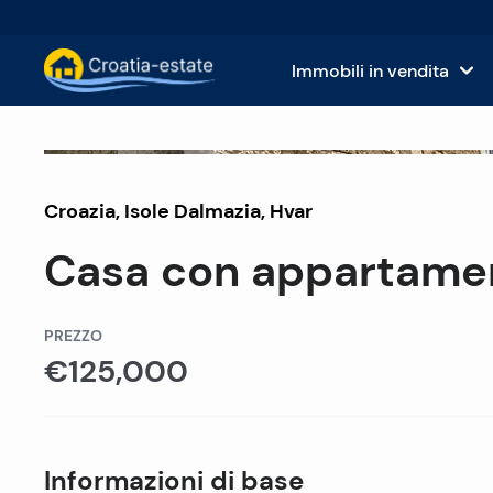
Immobili in vendita
Isole dalmate Immobili in vendita
Case
Venduto
Croazia
,
Isole Dalmazia
Costa dalmata Immobili in vendita
,
Hvar
App
Casa con appartament
Istria e Kvarner Immobili in vendita
Terr
Croazia continentale Immobili in v
Imm
PREZZO
€125,000
Isole in vendita in Croazia
Hote
Ville e castelli in vendita
Informazioni di base