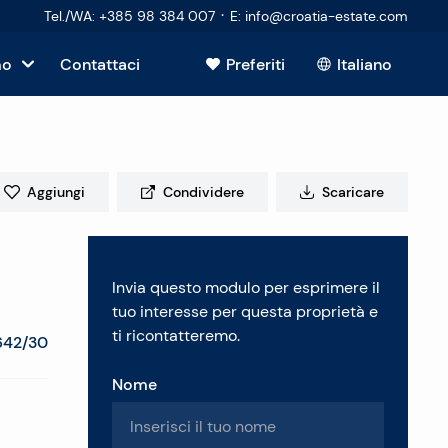
·
Tel./WA
:
+385 98 384 007
E
:
info@croatia-estate.com
mo
Contattaci
Preferiti
Italiano
Mostra tutto
sto
Aggiungi
Condividere
Scaricare
tori
Invia questo modulo per esprimere il
 immobiliare
tuo interesse per questa proprietà e
ti ricontatteremo.
642/30
Nome
enti