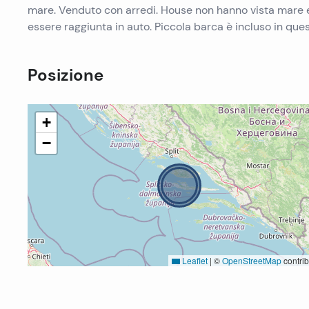
mare. Venduto con arredi. House non hanno vista mare e 
essere raggiunta in auto. Piccola barca è incluso in que
Posizione
+
−
Leaflet
|
©
OpenStreetMap
contrib