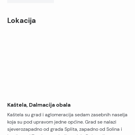
Lokacija
Leaflet
|
©
OpenStreetMap
contributors
+
−
Kaštela, Dalmacija obala
Kaštela su grad i aglomeracija sedam zasebnih naselja
koja su pod upravom jedne općine. Grad se nalazi
sjeverozapadno od grada Splita, zapadno od Solina i