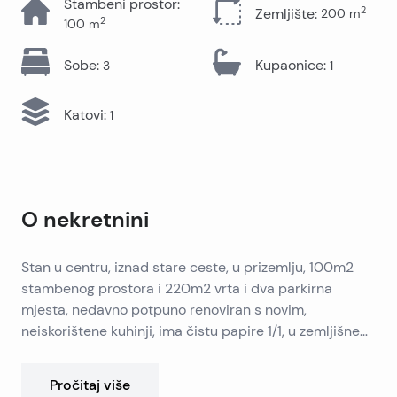
Stambeni prostor
:
2
Zemljište
:
200
m
2
100
m
Sobe
:
Kupaonice
:
3
1
Katovi
:
1
O nekretnini
Stan u centru, iznad stare ceste, u prizemlju, 100m2
stambenog prostora i 220m2 vrta i dva parkirna
mjesta, nedavno potpuno renoviran s novim,
neiskorištene kuhinji, ima čistu papire 1/1, u zemljišne
knjige i katastar , nema tereta, podijeljena, odvojena
voda i struja.
Pročitaj više