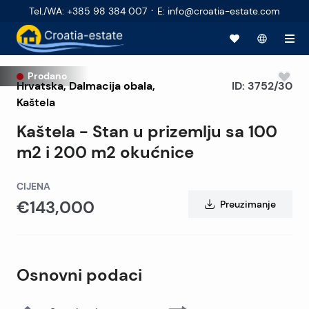
·
Tel./WA
:
+385 98 384 007
E
:
info@croatia-estate.com
Prodano
Hrvatska
,
Dalmacija obala
,
ID:
3752/30
Kaštela
Kaštela - Stan u prizemlju sa 100
m2 i 200 m2 okućnice
CIJENA
€143,000
Preuzimanje
Osnovni podaci