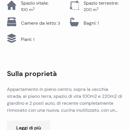
Spazio vitale
:
Spazio terrestre
:
2
2
100
m
200
m
Camere da letto
:
Bagni
:
3
1
Piani
:
1
Sulla proprietà
Appartamento in pieno centro, sopra la vecchia
strada, al piano terra, spazio di vita 100m2 e 220m2 di
giardino e 2 posti auto, di recente completamente
rinnovato con una nuova, cucina inutilizzato, con un
documenti sono 1/1, presso il catasto e catasto , no,
carico diviso, acqua separata di elettricità.
Leggi di più