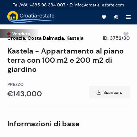
·
Tel./WA
:
+385 98 384 007
E
:
info@croatia-estate.com
Venduto
Croazia
,
Costa Dalmazia
,
Kastela
ID:
3752/30
Kastela - Appartamento al piano
terra con 100 m2 e 200 m2 di
giardino
PREZZO
€143,000
Scaricare
Informazioni di base