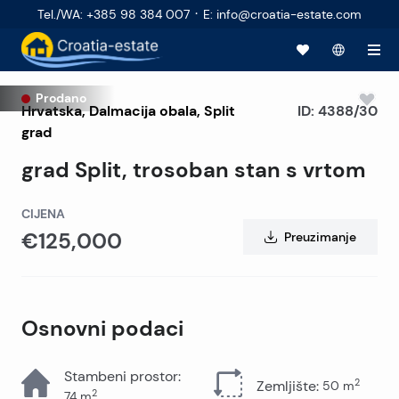
·
Tel./WA
:
+385 98 384 007
E
:
info@croatia-estate.com
Prodano
Hrvatska
,
Dalmacija obala
,
Split
ID:
4388/30
grad
grad Split, trosoban stan s vrtom
CIJENA
€125,000
Preuzimanje
Osnovni podaci
Stambeni prostor
:
2
Zemljište
:
50
m
2
74
m