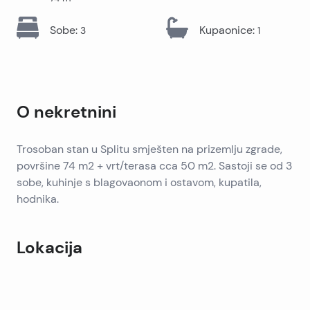
Sobe
:
Kupaonice
:
3
1
O nekretnini
Trosoban stan u Splitu smješten na prizemlju zgrade,
površine 74 m2 + vrt/terasa cca 50 m2. Sastoji se od 3
sobe, kuhinje s blagovaonom i ostavom, kupatila,
hodnika.
Lokacija
Leaflet
|
©
OpenStreetMap
contributors
+