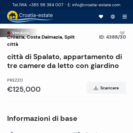
·
Tel./WA
:
+385 98 384 007
E
:
info@croatia-estate.com
Venduto
Croazia
,
Costa Dalmazia
,
Split
ID:
4388/30
città
città di Spalato, appartamento di
tre camere da letto con giardino
PREZZO
€125,000
Scaricare
Informazioni di base