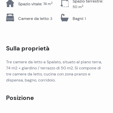
Spazio terrestre
:
2
Spazio vitale
:
74
m
2
50
m
Camere da letto
:
Bagni
:
3
1
Sulla proprietà
Tre camere da letto a Spalato, situato al piano terra,
74 m2 + giardino / terrazzo di 50 m2. Si compone di
tre camere da letto, cucina con zona pranzo e
dispensa, bagno, corridoio.
Posizione
Leaflet
|
©
OpenStreetMap
contributors