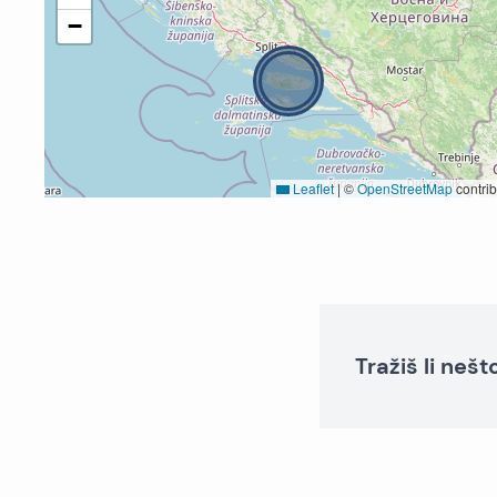
−
Leaflet
|
©
OpenStreetMap
contrib
Tražiš li neš