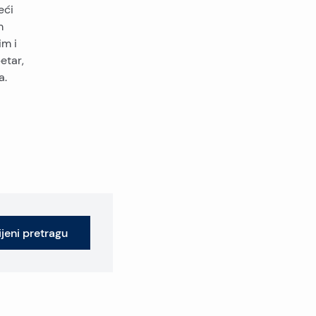
eći
m
im i
etar,
a.
jeni pretragu