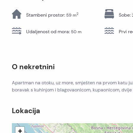
Sve nekretnine
2
Stambeni prostor
:
Sobe
:
59
m
Udaljenost od mora
:
Prvi r
50
m
O nekretnini
Apartman na otoku, uz more, smješten na prvom katu ju
boravak s kuhinjom i blagovaonicom, kupaonicom, dvije
Lokacija
+