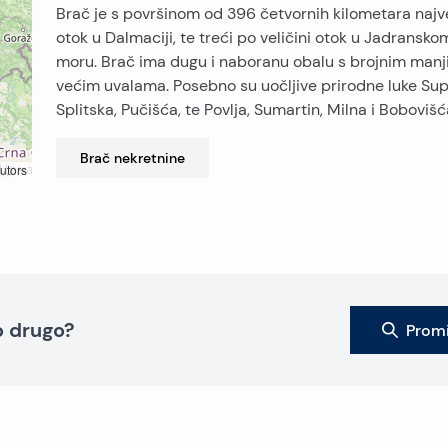
Brač je s površinom od 396 četvornih kilometara najv
otok u Dalmaciji, te treći po veličini otok u Jadransko
moru. Brač ima dugu i naboranu obalu s brojnim manj
većim uvalama. Posebno su uočljive prirodne luke Sup
Splitska, Pučišća, te Povlja, Sumartin, Milna i Bobovišć
Brač
nekretnine
utors
to drugo?
Promi