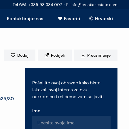
·
Tel./WA
:
+385 98 384 007
E
:
info@croatia-estate.com
Kontaktirajte nas
Favoriti
Hrvatski
Vidi sve
Dodaj
Podijeli
Preuzimanje
elje
Pošaljite ovaj obrazac kako biste
retninu
iskazali svoj interes za ovu
nekretninu i mi ćemo vam se javiti.
535/30
Ime
pitanja