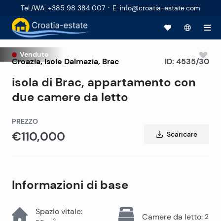
·
Tel./WA
:
+385 98 384 007
E
:
info@croatia-estate.com
Venduto
Croazia
,
Isole Dalmazia
,
Brac
ID:
4535/30
isola di Brac, appartamento con
due camere da letto
PREZZO
€110,000
Scaricare
Informazioni di base
Spazio vitale
:
Camere da letto
:
2
2