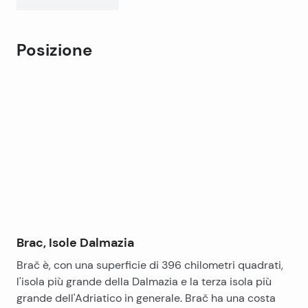
Posizione
Leaflet
|
©
OpenStreetMap
contributors
+
−
Brac, Isole Dalmazia
Brač è, con una superficie di 396 chilometri quadrati,
l'isola più grande della Dalmazia e la terza isola più
grande dell'Adriatico in generale. Brač ha una costa