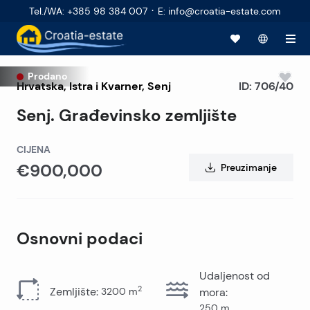
·
Tel./WA
:
+385 98 384 007
E
:
info@croatia-estate.com
Prodano
Hrvatska
,
Istra i Kvarner
,
Senj
ID:
706/40
Senj. Građevinsko zemljište
CIJENA
€900,000
Preuzimanje
Osnovni podaci
Udaljenost od
2
Zemljište
:
3200
m
mora
:
250
m