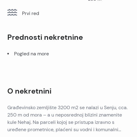
Prvi red
Prednosti nekretnine
Pogled na more
O nekretnini
Građevinsko zemljište 3200 m2 se nalazi u Senju, cca.
250 m od mora – a u neposrednoj blizini znamenite
kule Nehaj. Na parceli kojoj se pristupa izravno s
uređene prometnice, plaćeni su vodni i komunalni
doprinosi (građevinska dozvola) za dvije zgrade sa 55
Građevinsko zemljište je na prodaju ili opcija