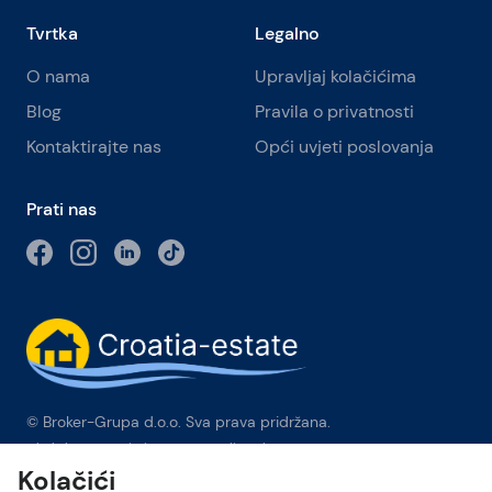
Tvrtka
Legalno
O nama
Upravljaj kolačićima
Blog
Pravila o privatnosti
Kontaktirajte nas
Opći uvjeti poslovanja
Prati nas
© Broker-Grupa d.o.o. Sva prava pridržana.
Obala kneza Branimira 1, 21000 Split
-
Phone:
+385 98 384 007
Kolačići
Broker-grupa d.o.o. je ekskluzivni član Forbes Global