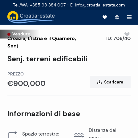
·
Tel./WA
:
+385 98 384 007
E
:
info@croatia-estate.com
Venduto
Croazia
,
L'Istria e il Quarnero
,
ID:
706/40
Senj
Senj. terreni edificabili
PREZZO
€900,000
Scaricare
Informazioni di base
Distanza dal
Spazio terrestre
:
mare
: