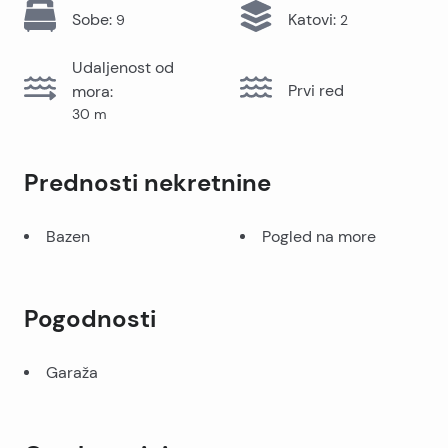
Sobe
:
Katovi
:
9
2
Udaljenost od
Prvi red
mora
:
30
m
Prednosti nekretnine
Bazen
Pogled na more
Pogodnosti
Garaža