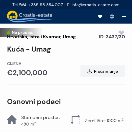
·
Tel./WA
:
+385 98 384 007
E
:
info@croatia-estate.com
Na prodaju
Hrvatska
,
Istra i Kvarner
,
Umag
ID:
3437/30
Kuća - Umag
CIJENA
€2,100,000
Preuzimanje
Osnovni podaci
Stambeni prostor
:
2
Zemljište
:
1000
m
2
480
m