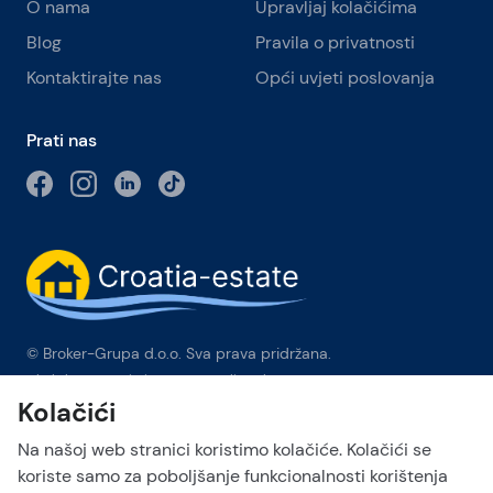
O nama
Upravljaj kolačićima
Blog
Pravila o privatnosti
Kontaktirajte nas
Opći uvjeti poslovanja
Prati nas
© Broker-Grupa d.o.o. Sva prava pridržana.
Obala kneza Branimira 1, 21000 Split
-
Phone:
+385 98 384 007
Kolačići
Broker-grupa d.o.o. je ekskluzivni član Forbes Global
Properties u Hrvatskoj. Forbes® je registrirani zaštitni znak koji
Na našoj web stranici koristimo kolačiće. Kolačići se
se koristi pod licencom.
koriste samo za poboljšanje funkcionalnosti korištenja