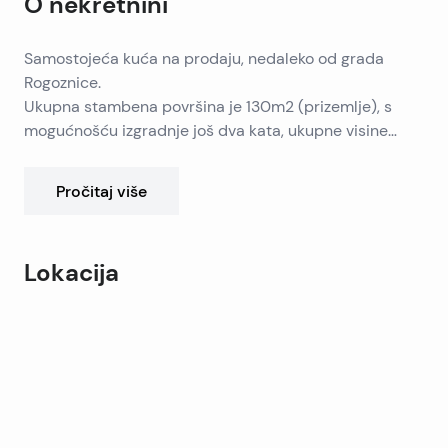
O nekretnini
Samostojeća kuća na prodaju, nedaleko od grada
Rogoznice.
Ukupna stambena površina je 130m2 (prizemlje), s
mogućnošću izgradnje još dva kata, ukupne visine
krova 9 metara.
Desni dio ima sve veze (vodu i struju), a lijevi dio je
Pročitaj više
nedovršen, legaliziran.
Udaljenost od mora je 100 metara, a nalazi se 3 km od
centra Rogoznice.
Lokacija
Zračna luka Split udaljena je 30 km.
Leaflet
|
©
OpenStreetMap
contributors
+
−