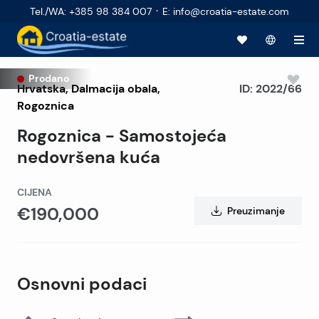
·
Tel./WA
:
+385 98 384 007
E
:
info@croatia-estate.com
Prodano
Hrvatska
,
Dalmacija obala
,
ID:
2022/66
Rogoznica
Rogoznica - Samostojeća
nedovršena kuća
CIJENA
€190,000
Preuzimanje
Osnovni podaci