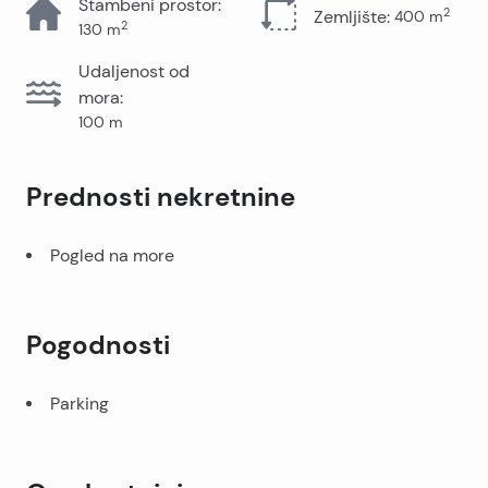
Stambeni prostor
:
2
Zemljište
:
400
m
2
130
m
Udaljenost od
mora
:
100
m
Prednosti nekretnine
Pogled na more
Pogodnosti
Parking