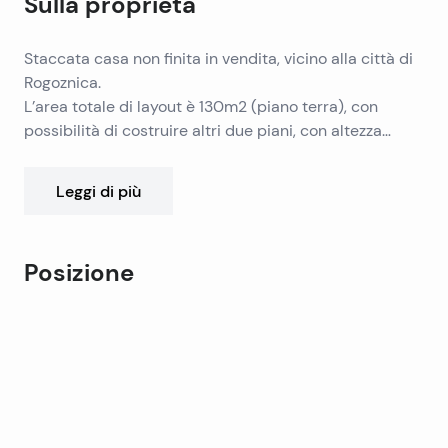
Sulla proprietà
Staccata casa non finita in vendita, vicino alla città di
Rogoznica.
L’area totale di layout è 130m2 (piano terra), con
possibilità di costruire altri due piani, con altezza
totale del tetto di 9 metri.
La parte destra ha tutte le connessioni (acqua ed
Leggi di più
elettricità), e la parte sinistra è incompiuta, legalizzata.
La distanza dal mare è di 100 metri, e si trova a 3 km
dal centro della città di Rogoznica.
Posizione
L’aeroporto di Spalato dista 30 km.
Leaflet
|
©
OpenStreetMap
contributors
+
−