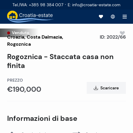
·
Tel./WA
:
+385 98 384 007
E
:
info@croatia-estate.com
Venduto
Croazia
,
Costa Dalmazia
,
ID:
2022/66
Rogoznica
Rogoznica - Staccata casa non
finita
PREZZO
€190,000
Scaricare
Informazioni di base