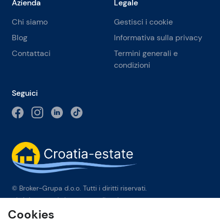
Azienda
Legale
Chi siamo
Gestisci i cookie
Blog
Informativa sulla privacy
Contattaci
Termini generali e
condizioni
Seguici
© Broker-Grupa d.o.o. Tutti i diritti riservati.
Obala kneza Branimira 1, 21000 Split
-
Phone:
+385 98 384 007
Cookies
Broker-grupa d.o.o. è membro esclusivo di Forbes Global