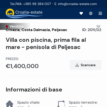
·
Tel./WA
:
+385 98 384 007
E
:
info@croatia-estate.com
Venduto
Croazia
,
Costa Dalmazia
,
Peljesac
ID:
2011/32
Villa con piscina, prima fila al
mare - penisola di Peljesac
PREZZO
€1,400,000
Scaricare
Informazioni di base
Spazio vitale
:
Spazio terrestre
:
2
2