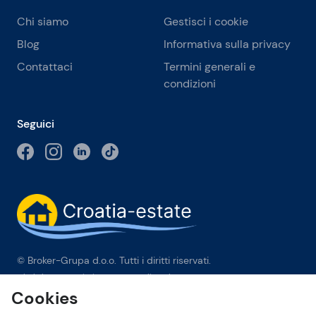
Chi siamo
Gestisci i cookie
Blog
Informativa sulla privacy
Contattaci
Termini generali e
condizioni
Seguici
© Broker-Grupa d.o.o. Tutti i diritti riservati.
Obala kneza Branimira 1, 21000 Split
-
Phone:
+385 98 384 007
Cookies
Broker-grupa d.o.o. è membro esclusivo di Forbes Global