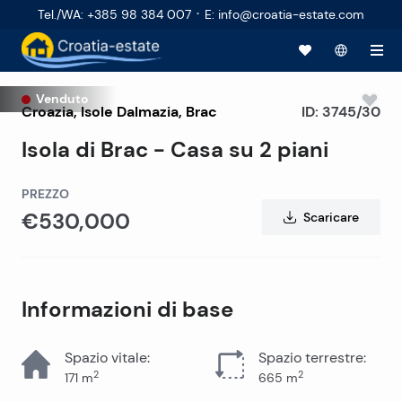
·
Tel./WA
:
+385 98 384 007
E
:
info@croatia-estate.com
Venduto
Croazia
,
Isole Dalmazia
,
Brac
ID:
3745/30
Isola di Brac - Casa su 2 piani
PREZZO
€530,000
Scaricare
Informazioni di base
Spazio vitale
:
Spazio terrestre
:
2
2
171
m
665
m