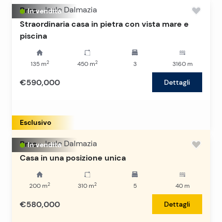
Brac
-
Isole Dalmazia
In vendita
Straordinaria casa in pietra con vista mare e
piscina
2
2
135
m
450
m
3
3160
m
€590,000
Dettagli
Esclusivo
Brac
-
Isole Dalmazia
In vendita
Casa in una posizione unica
2
2
200
m
310
m
5
40
m
€580,000
Dettagli