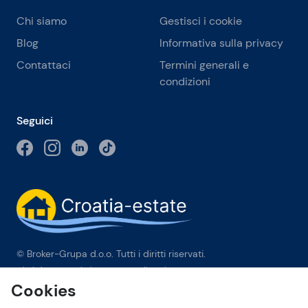
Chi siamo
Gestisci i cookie
Blog
Informativa sulla privacy
Contattaci
Termini generali e
condizioni
Seguici
© Broker-Grupa d.o.o. Tutti i diritti riservati.
Obala kneza Branimira 1, 21000 Split
-
Phone:
+385 98 384 007
Cookies
Broker-grupa d.o.o. è membro esclusivo di Forbes Global