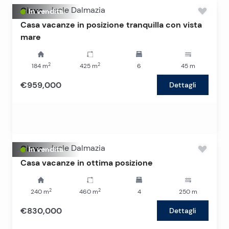
Ciovo
-
Isole Dalmazia
In vendita
Casa vacanze in posizione tranquilla con vista
mare
2
2
184
m
425
m
6
45
m
€959,000
Dettagli
Ciovo
-
Isole Dalmazia
In vendita
Casa vacanze in ottima posizione
2
2
240
m
460
m
4
250
m
€830,000
Dettagli