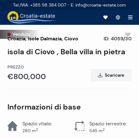
·
Tel./WA
:
+385 98 384 007
E
:
info@croatia-estate.com
Venduto
Croazia
,
Isole Dalmazia
,
Ciovo
ID:
4059/30
isola di Ciovo , Bella villa in pietra
PREZZO
€800,000
Scaricare
Informazioni di base
Spazio vitale
:
Spazio terrestre
:
2
2
280
m
545
m