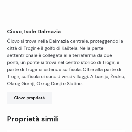
un cancello che dà agli occupanti l’accesso diretto al
mare . C’è abbastanza spazio per una piscina o di
stoccaggio barca di fronte alla casa . La strada che
consente l’accesso diretto alla proprietà e non vi è
Ciovo, Isole Dalmazia
parcheggio fuori strada per 2 auto . Questa splendida
Čiovo si trova nella Dalmazia centrale, proteggendo la
villa si trova a soli 20 minuti dall’aeroporto di Spalato
città di Trogir e il golfo di Kaštela. Nella parte
e 10 minuti per il centro storico di Trogir .
settentrionale è collegata alla terraferma da due
ponti, un ponte si trova nel centro storico di Trogir, e
parte di Trogir si estende sull'isola. Oltre alla parte di
Trogir, sull'isola ci sono diversi villaggi: Arbanija, Žedno,
Okrug Gornji, Okrug Donji e Slatine.
Ciovo
proprietà
Proprietà simili