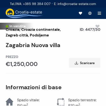
·
Tel./WA
:
+385 98 384 007
E
:
info@croatia-estate.com
In vendita
Croazia
,
Croazia continentale
,
ID:
4477/30
Zagreb città
, Podsljeme
Zagabria Nuova villa
PREZZO
€1,250,000
Scaricare
Informazioni di base
Spazio vitale
:
Spazio terrestre
:
2
2
150
m
820
m