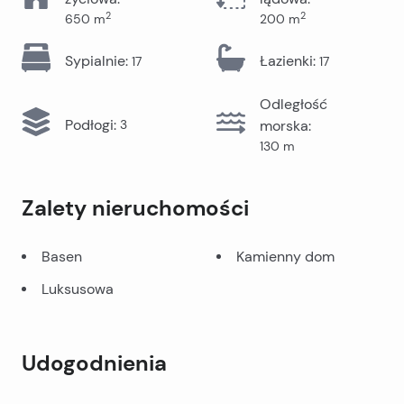
2
2
650
m
200
m
Sypialnie
:
Łazienki
:
17
17
Odległość
Podłogi
:
3
morska
:
130
m
Zalety nieruchomości
Basen
Kamienny dom
Luksusowa
Udogodnienia