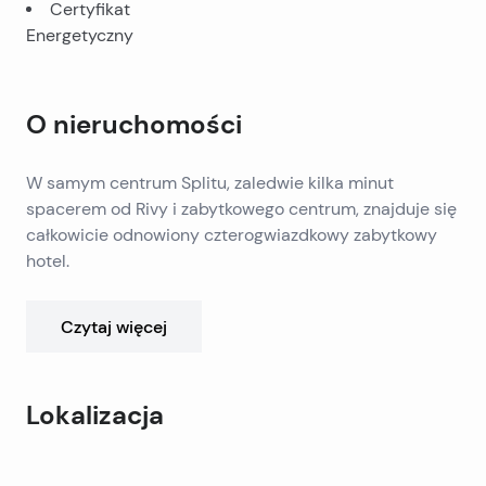
Certyfikat
Energetyczny
O nieruchomości
W samym centrum Splitu, zaledwie kilka minut
spacerem od Rivy i zabytkowego centrum, znajduje się
całkowicie odnowiony czterogwiazdkowy zabytkowy
hotel.
Hotel zajmuje powierzchnię około 650 metrów
Czytaj więcej
kwadratowych, a dodatkową wartość stanowi
ogrodzony, zagospodarowany dziedziniec prywatny o
powierzchni około 200 metrów kwadratowych.
Lokalizacja
Podwórko otoczone jest kamiennym murem o
wysokości trzech metrów, co zapewnia gościom
Dodatkowym atutem tego obiektu, z którego mogą
Leaflet
|
©
OpenStreetMap
contributors
całkowitą ciszę i dyskrecję. Obiekt dysponuje łącznie
korzystać klienci, są liczne udogodnienia, które jeszcze