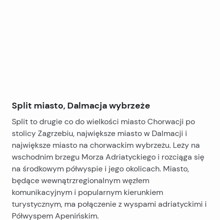
+
16 luksusowo umeblowanymi pokojami oraz jednym
bardziej podkreślają ekskluzywność hotelu. Wśród
−
apartamentem typu penthouse, który posiada 1
nich na szczególną uwagę zasługują elegancki basen
sypialnię z dużym holem i dużym tarasem.
zewnętrzny, przestronne kryte centrum odnowy
biologicznej z dużym jacuzzi oraz sauny turecka i
Obiekt jest w pełni funkcjonalny i aktywny na rynku,
fińska. Kuchnia na świeżym powietrzu i strefa
ma wypracowaną markę i stabilny biznes w
śniadaniowa to idealne miejsca dla tych, którzy chcą
segmencie turystyki premium. Nabycie
cieszyć się prywatnymi doznaniami kulinarnymi,
przedsiębiorstwa za pośrednictwem prywatnego
natomiast taras słoneczny i starannie
podmiotu prawnego umożliwia sprawną realizację
zagospodarowane tereny ogrodowe to idealne
transakcji i nieprzerwaną kontynuację działalności
Split miasto, Dalmacja wybrzeże
połączenie relaksu i śródziemnomorskiej zieleni.
gospodarczej.
Split to drugie co do wielkości miasto Chorwacji po
stolicy Zagrzebiu, największe miasto w Dalmacji i
największe miasto na chorwackim wybrzeżu. Leży na
wschodnim brzegu Morza Adriatyckiego i rozciąga się
na środkowym półwyspie i jego okolicach. Miasto,
będące wewnątrzregionalnym węzłem
komunikacyjnym i popularnym kierunkiem
turystycznym, ma połączenie z wyspami adriatyckimi i
Półwyspem Apenińskim.