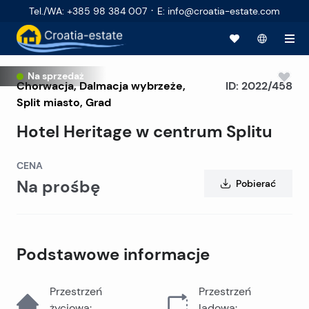
·
Tel./WA
:
+385 98 384 007
E
:
info@croatia-estate.com
Ekskluzywny
Na sprzedaż
Chorwacja
,
Dalmacja wybrzeże
,
ID:
2022/458
Split miasto
, Grad
Hotel Heritage w centrum Splitu
CENA
Na prośbę
Pobierać
Podstawowe informacje
Przestrzeń
Przestrzeń
życiowa
:
lądowa
: