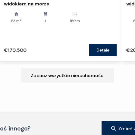
widokiem na morze
wid
2
53
m
1
150
m
€170,500
€2
Detale
Zobacz wszystkie nieruchomości
oś innego?
Zmień 