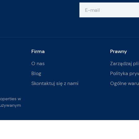
Firma
Prawny
O nas
Zarządzaj pl
Blog
Polityka pry
Skontaktuj się z nami
Ogólne waru
roperties w
m używanym