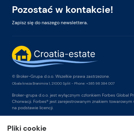
Pozostać w kontakcie!
Zapisz się do naszego newslettera.
© Broker-Grupa d.o.o. Wszelkie prawa zastrzeżone.
Obala kneza Branimira 1, 21000 Split
-
Phone:
+385 98 384 007
Broker-grupa d.o.o. jest wyłącznym członkiem Forbes Global P
Chorwacji. Forbes® jest zarejestrowanym znakiem towarowy
na podstawie licencji.
This site is protected by reCAPTCHA and the Google
Privacy Policy
and
Terms of Service
apply.
Pliki cookie