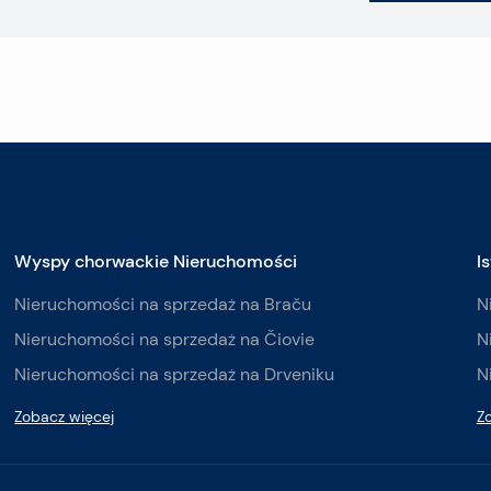
Wyspy chorwackie Nieruchomości
I
Nieruchomości na sprzedaż na Braču
N
Nieruchomości na sprzedaż na Čiovie
N
Nieruchomości na sprzedaż na Drveniku
N
Zobacz więcej
Z