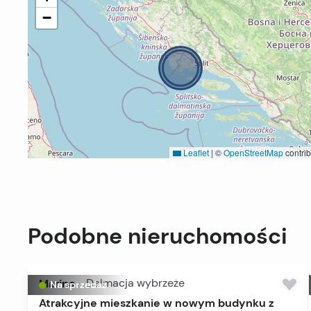
−
Leaflet
|
©
OpenStreetMap
contrib
Podobne nieruchomości
Marina
-
Dalmacja wybrzeże
Na sprzedaż
Atrakcyjne mieszkanie w nowym budynku z