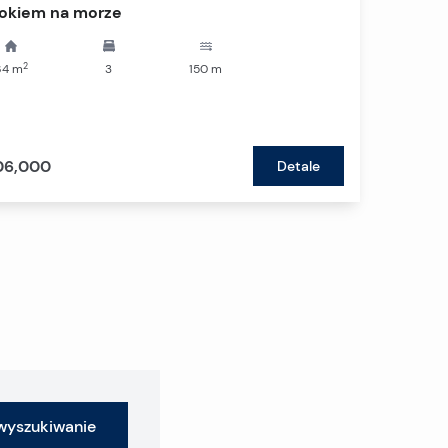
okiem na morze
2
64
m
3
150
m
06,000
Detale
wyszukiwanie