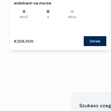
widokiem na morze
2
65
m
3
150
m
€206,500
Detale
Szukasz czeg