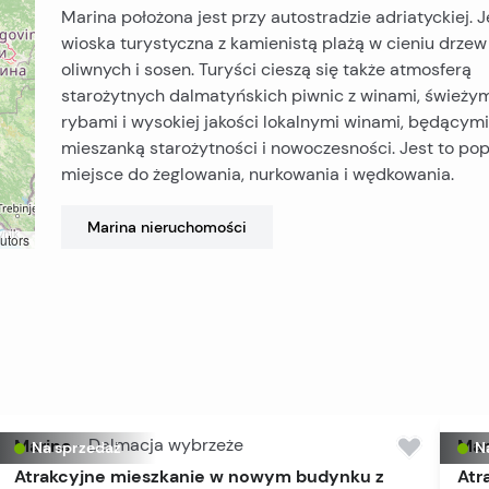
Marina położona jest przy autostradzie adriatyckiej. J
wioska turystyczna z kamienistą plażą w cieniu drzew
oliwnych i sosen. Turyści cieszą się także atmosferą
starożytnych dalmatyńskich piwnic z winami, świeży
rybami i wysokiej jakości lokalnymi winami, będącymi
mieszanką starożytności i nowoczesności. Jest to po
miejsce do żeglowania, nurkowania i wędkowania.
Marina
nieruchomości
utors
Marina
-
Dalmacja wybrzeże
Mar
Na sprzedaż
N
Atrakcyjne mieszkanie w nowym budynku z
Atr