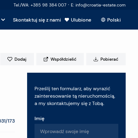
·
Tel./WA
:
+385 98 384 007
E
:
info@croatia-estate.com
Skontaktuj się z nami
Ulubione
Polski
Pokaż wszystkie
kupujących
Dodaj
Współdzielić
Pobierać
sprzedających
Prześlij ten formularz, aby wyrazić
ruchomość
zainteresowanie tą nieruchomością,
a my skontaktujemy się z Tobą.
Imię
31/173
 pytania