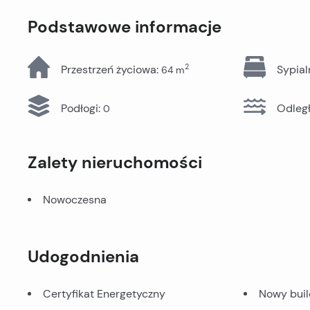
Wszystkie nieruchomości
Podstawowe informacje
2
Przestrzeń życiowa
:
Sypial
64
m
Podłogi
:
Odleg
0
Zalety nieruchomości
Nowoczesna
Udogodnienia
Certyfikat Energetyczny
Nowy buil