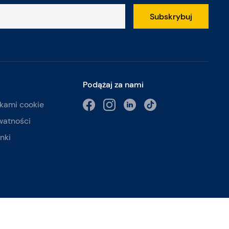
Subskrybuj
Podążaj za nami
ikami cookie
watności
nki