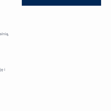
lnią,
ę i