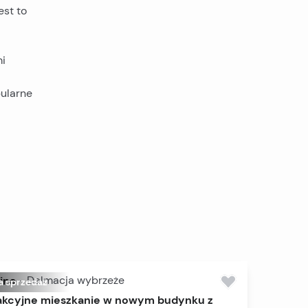
est to
mi
pularne
ina
-
Dalmacja wybrzeże
a sprzedaż
akcyjne mieszkanie w nowym budynku z