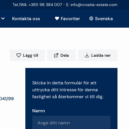
·
Tel./WA
:
+385 98 384 007
E
:
info@croatia-estate.com
Kontakta oss
Favoriter
Svenska
Visa alla
de
Lägg till
Dela
Ladda ner
de
Skicka in detta formulär för att
astighet
uttrycka ditt intresse för denna
fastighet så återkommer vi till dig.
041/99
Namn
r