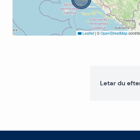
Leaflet
|
©
OpenStreetMap
contrib
Letar du efte