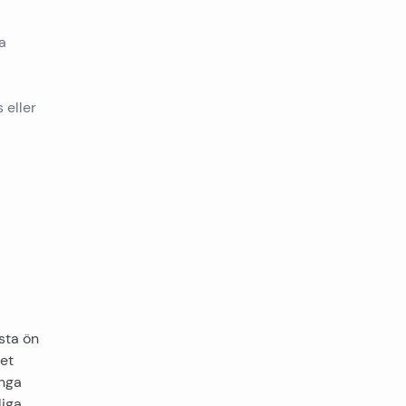
a
 eller
sta ön
vet
ånga
liga