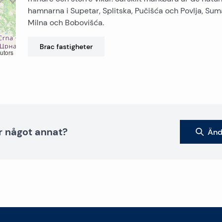
hamnarna i Supetar, Splitska, Pučišća och Povlja, Suma
Milna och Bobovišća.
Brac
fastigheter
utors
r något annat?
Änd