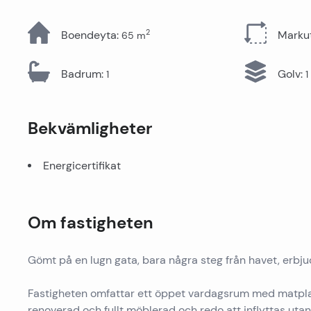
Alla fastigheter
2
Boendeyta
:
Marku
65
m
Badrum
:
Golv
:
1
1
Bekvämligheter
Energicertifikat
Om fastigheten
Gömt på en lugn gata, bara några steg från havet, erbju
Fastigheten omfattar ett öppet vardagsrum med matplat
renoverad och fullt möblerad och redo att inflyttas utan