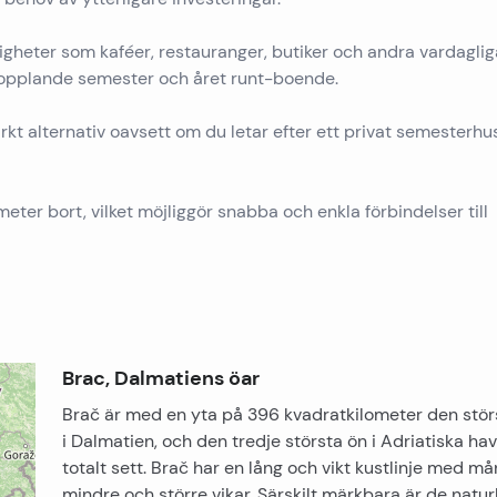
igheter som kaféer, restauranger, butiker och andra vardaglig
vkopplande semester och året runt-boende.
rkt alternativ oavsett om du letar efter ett privat semesterhus
eter bort, vilket möjliggör snabba och enkla förbindelser till
Brac, Dalmatiens öar
Brač är med en yta på 396 kvadratkilometer den stör
i Dalmatien, och den tredje största ön i Adriatiska ha
totalt sett. Brač har en lång och vikt kustlinje med m
mindre och större vikar. Särskilt märkbara är de natur