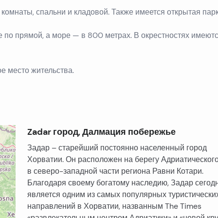
й комнаты, спальни и кладовой. Также имеется открытая пар
по прямой, а море — в 800 метрах. В окрестностях имеютс
ое место жительства.
Zadar город, Далмация побережье
Задар – старейший постоянно населенный город
Хорватии. Он расположен на берегу Адриатического
в северо-западной части региона Равни Котари.
Благодаря своему богатому наследию, Задар сегод
является одним из самых популярных туристически
направлений в Хорватии, названным The Times
«развлекательным центром Адриатики» и «новой кр