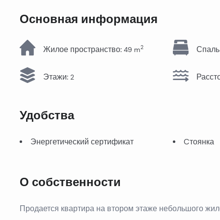
Вся недвижимость
Основная информация
2
Жилое пространство
:
Спаль
49
m
Этажи
:
Расст
2
Удобства
Энергетический сертификат
Cтоянка
О собственности
Продается квартира на втором этаже небольшого жил