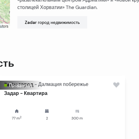
столицей Хорватии» The Guardian.
Zadar город
недвижимость
utors
сть
Zadar город
-
Далмация побережье
Продается
Задар - Квартира
2
77
m
2
300
m