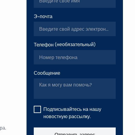
Э-почта
н
тер
Телефон
(
необязательный
)
Сообщение
Подписывайтесь на нашу
новостную рассылку.
ра.
Отправить запрос