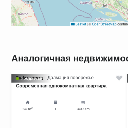
Leaflet
|
©
OpenStreetMap
contrib
Аналогичная недвижимо
Zadar город
-
Далмация побережье
Продается
Современная однокомнатная квартира
2
60
m
1
3000
m