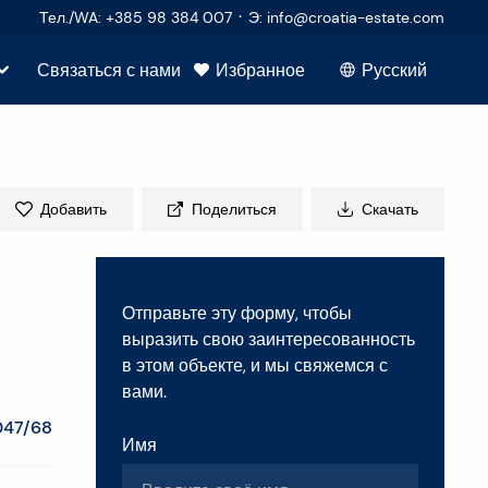
·
Тел./WA
:
+385 98 384 007
Э
:
info@croatia-estate.com
Связаться с нами
Избранное
Русский
Посмотреть все
ч
покупателей
Добавить
Поделиться
Скачать
р
продавцов
во
Отправьте эту форму, чтобы
едвижимость
та
выразить свою заинтересованность
в этом объекте, и мы свяжемся с
вами.
ула
047/68
е вопросы
Имя