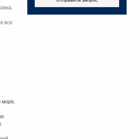
ковка.
я все
 моря,
ня
х
утой