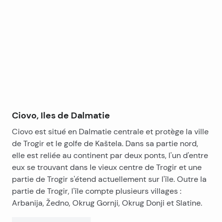
l’appartement au dernier étage aura accès à la
Tous les appartements peuvent être divisés en
+
terrasse sur le toit.
appartements d’une chambre avec leur propre
−
balcon, ou la moitié de la terrasse sur le toit, tandis
que les appartements du rez-de-chaussée
partageraient une piscine et un jardin.
Le chauffage et la climatisation seront assurés par
trois climatiseurs dans chaque appartement.
Toutes les commodités nécessaires à une vie urbaine
de qualité et les locations touristiques sont à
proximité.
Option 1:
Ciovo, Iles de Dalmatie
REZ-DE-CHAUSSÉE
Ciovo est situé en Dalmatie centrale et protège la ville
S1 – 109,46 m² + terrasse 22,36 m² + jardin avec
de Trogir et le golfe de Kaštela. Dans sa partie nord,
VENDU!
piscine 355,79 m² – 422 422 € –
elle est reliée au continent par deux ponts, l'un d'entre
PREMIER ÉTAGE :
eux se trouvant dans le vieux centre de Trogir et une
S2 – 109,46 m² + terrasse 22,36 m² – 368 000 € –
partie de Trogir s'étend actuellement sur l'île. Outre la
VENDU!
partie de Trogir, l'île compte plusieurs villages :
DEUXIÈME ÉTAGE :
Arbanija, Žedno, Okrug Gornji, Okrug Donji et Slatine.
S3 – 109,46 m² + terrasse 22,36 m² + toit terrasse
142,67 m² – 471 500 €