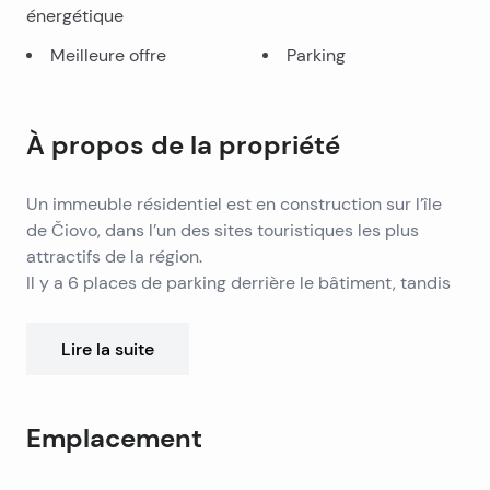
énergétique
Meilleure offre
Parking
À propos de la propriété
Un immeuble résidentiel est en construction sur l’île
de Čiovo, dans l’un des sites touristiques les plus
attractifs de la région.
Il y a 6 places de parking derrière le bâtiment, tandis
que les appartements sont répartis sur 3 étages. Ils se
caractérisent par des équipements modernes et une
Lire la suite
décoration moderne.
Nous proposons des appartements de deux
chambres, chacun avec deux salles de bains et une
Emplacement
grande terrasse et jardin ou balcon. L’appartement au
rez-de-chaussée aura sa propre piscine, tandis que
Leaflet
|
©
OpenStreetMap
contributors