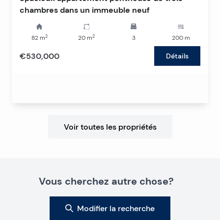
chambres dans un immeuble neuf
2
2
82
m
20
m
3
200
m
€530,000
Détails
Voir toutes les propriétés
Vous cherchez autre chose?
Modifier la recherche