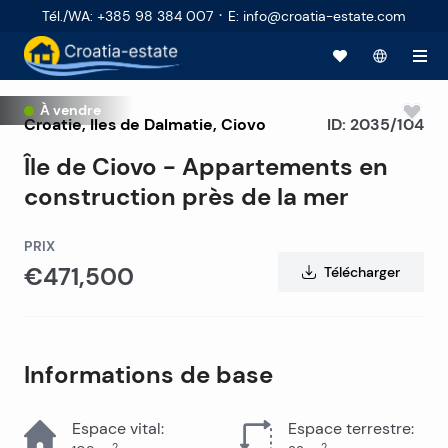
·
Tél./WA
:
+385 98 384 007
E
:
info@croatia-estate.com
À vendre
Croatie
,
Iles de Dalmatie
,
Ciovo
ID:
2035/104
Île de Ciovo - Appartements en
construction près de la mer
PRIX
€471,500
Télécharger
Informations de base
Espace vital
:
Espace terrestre
:
2
2