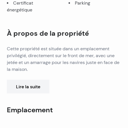
Certificat
Parking
énergétique
À propos de la propriété
Cette propriété est située dans un emplacement
privilégié, directement sur le front de mer, avec une
jetée et un amarrage pour les navires juste en face de
la maison.
Le rez-de-chaussée comprend deux garages d’une
Lire la suite
hauteur sous plafond de 3 mètres et deux réservoirs
d’eau. Au premier étage se trouvent deux
appartements, chacun d’une surface habitable
Emplacement
d’environ 60 m² et d’une grande terrasse face à la mer.
Le deuxième étage, situé sous les combles, abrite
Sur le côté ouest de la maison se trouve un petit
Leaflet
|
©
OpenStreetMap
contributors
également deux appartements de 60 m².
bâtiment à plusieurs étages avec son propre numéro,