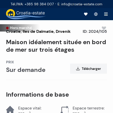
·
Tél./WA
:
+385 98 384 007
E
:
info@croatia-estate.com
Hors marché
Croatie
,
Iles de Dalmatie
,
Drvenik
ID:
2024/105
Maison idéalement située en bord
de mer sur trois étages
PRIX
Sur demande
Télécharger
Informations de base
Espace vital
:
Espace terrestre
:
2
2