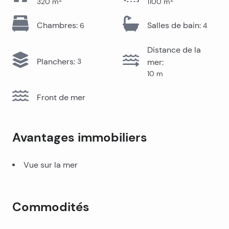
320
m
1100
m
Chambres
:
Salles de bain
:
6
4
Distance de la
Planchers
:
3
mer
:
10
m
Front de mer
Avantages immobiliers
Vue sur la mer
Commodités