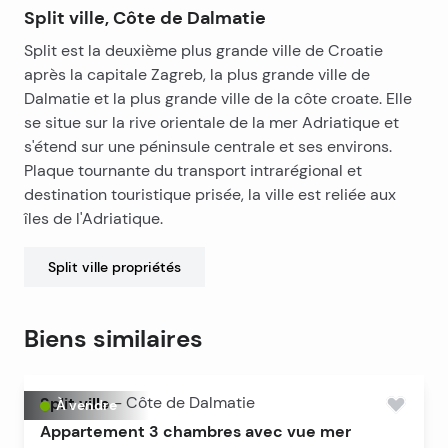
exceptionnellement attrayant au cœur de la ville, avec
Split ville, Côte de Dalmatie
toutes les commodités et attractions essentielles à
Split est la deuxième plus grande ville de Croatie
quelques pas. Grâce à son emplacement idéal, il offre
après la capitale Zagreb, la plus grande ville de
un grand potentiel tant pour la location touristique
Dalmatie et la plus grande ville de la côte croate. Elle
que pour la résidence permanente.
se situe sur la rive orientale de la mer Adriatique et
s'étend sur une péninsule centrale et ses environs.
Plaque tournante du transport intrarégional et
destination touristique prisée, la ville est reliée aux
îles de l'Adriatique.
Split ville
propriétés
Biens similaires
Split ville
-
Côte de Dalmatie
À vendre
Appartement 3 chambres avec vue mer