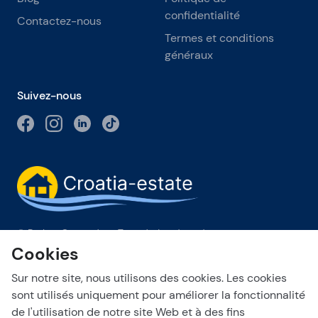
confidentialité
Contactez-nous
Termes et conditions
généraux
Suivez-nous
© Broker-Grupa d.o.o Tous droits réservés.
Cookies
Obala kneza Branimira 1, 21000 Split
-
Phone:
+385 98 384 007
Sur notre site, nous utilisons des cookies. Les cookies
Broker-grupa d.o.o. est membre exclusif de Forbes Global
Properties en Croatie. Forbes® est une marque déposée
sont utilisés uniquement pour améliorer la fonctionnalité
utilisée sous licence.
de l'utilisation de notre site Web et à des fins