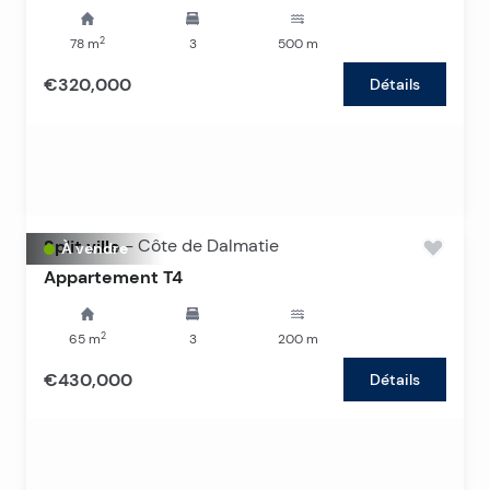
2
78
m
3
500
m
€320,000
Détails
Split ville
-
Côte de Dalmatie
À vendre
Appartement T4
2
65
m
3
200
m
€430,000
Détails