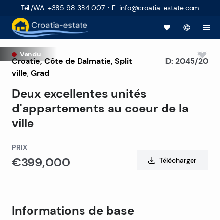
·
Tél./WA
:
+385 98 384 007
E
:
info@croatia-estate.com
Vendu
Croatie
,
Côte de Dalmatie
,
Split
ID:
2045/20
ville
, Grad
Deux excellentes unités
d'appartements au coeur de la
ville
PRIX
€399,000
Télécharger
Informations de base