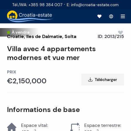
·
Tél./WA
:
+385 98 384 007
E
:
info@croatia-estate.com
À vendre
Croatie
,
Iles de Dalmatie
,
Solta
ID:
2013/215
Villa avec 4 appartements
modernes et vue mer
PRIX
€2,150,000
Télécharger
Informations de base
Espace vital
:
Espace terrestre
:
2
2