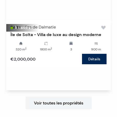
Solta
-
Iles de Dalmatie
À vendre
Île de Solta - Villa de luxe au design moderne
2
2
320
m
1800
m
3
900
m
€2,000,000
Détails
Voir toutes les propriétés