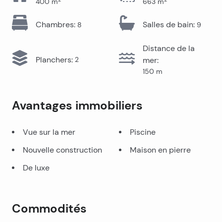
400
m
663
m
Chambres
:
Salles de bain
:
8
9
Distance de la
Planchers
:
2
mer
:
150
m
Avantages immobiliers
Vue sur la mer
Piscine
Nouvelle construction
Maison en pierre
De luxe
Commodités