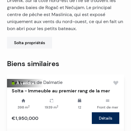
Drvenik. Sur la côte nord-est de l'île se trouvent les
proximité de toutes les commodités importantes fait
grandes baies de Rogač et Nečujam. Le principal
de cette propriété un choix idéal pour des vacances
centre de pêche est Maslinica, qui est exposé
en famille, une location touristique de luxe ou comme
Cette villa représente le mélange parfait
uniquement aux vents du nord-ouest, ce qui en fait un
investissement à long terme.
d’architecture contemporaine, de luxe et de
bon abri pour les petits bateaux.
fonctionnalité, offrant une expérience inoubliable de
séjour sur l’une des plus belles îles de l’Adriatique.
Solta
propriétés
Biens similaires
Solta
-
Iles de Dalmatie
À vendre
Solta - Immeuble au premier rang de la mer
2
2
398
m
1939
m
12
Front de mer
€1,950,000
Détails