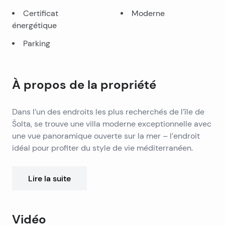
Certificat
Moderne
énergétique
Parking
À propos de la propriété
Dans l’un des endroits les plus recherchés de l’île de
Šolta, se trouve une villa moderne exceptionnelle avec
une vue panoramique ouverte sur la mer – l’endroit
idéal pour profiter du style de vie méditerranéen.
Cette élégante villa de deux étages est conçue
Lire la suite
comme un bâtiment de quatre unités, avec deux
appartements spacieux à chaque étage.
Vidéo
Chaque appartement de 79 m² offre deux chambres